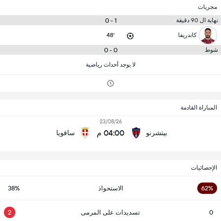
مجريات
1 - 0
نهاية ال 90 دقيقة
كاندريفا
48'
0 - 0
شوط
لا يوجد أحداث رياضية
المباراة القادمة
23/08/26
04:00 م
بيتشرنو
سافويا
الإحصائيات
62%
الاستحواذ
38%
0
تسديدات على المرمى
2