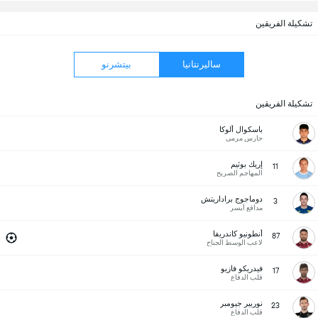
تشكيلة الفريقين
ساليرنتانيا
بيتشرنو
تشكيلة الفريقين
باسكوال ألوكا
حارس مرمى
إريك بوثيم
11
المهاجم الصريح
دوماجوج براداريتش
3
مدافع أيسر
أنطونيو كاندريفا
87
لاعب الوسط الجناح
فيدريكو فازيو
17
قلب الدفاع
نوربير جيومبر
23
قلب الدفاع