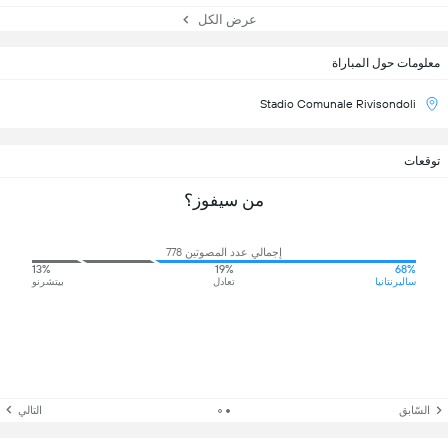
عرض الكل
معلومات حول المباراة
Stadio Comunale Rivisondoli
توقعات
من سيفوز؟
إجمالي عدد المصوتين 778
13%
19%
68%
ساليرنتانيا
تعادل
بيتشرنو
السّابق
التالي