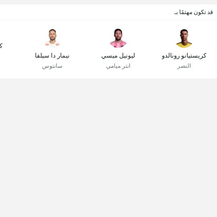
قد تكون مهتمًا بـ
ك
كريستيانو رونالدو
ليونيل ميسي
نيمار دا سيلفا
النصر
انتر ميامي
سانتوس