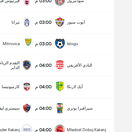
03:00 م
سودتيرول
فيرتيوس فير
03:00 م
أيوب سبور
تيرانا
03:00 م
Mitrovica
Istogu
التقدم الري
04:00 م
النادي الأفريقي
الداير
04:00 م
آيك لارنكا
كارميوتيسا
04:00 م
سيرافيزا بوتزي
سيستري ليفا
04:00 م
udar Kakanj
Mladost Doboj Kakanj