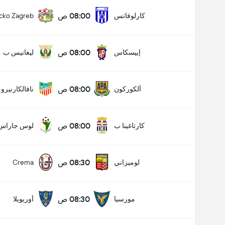
08:00 ص
كارلوفاتس
cko Zagreb
08:00 ص
إييسكاس
ليغانيس ب
08:00 ص
ألكوركون
نافالكارنيرو
08:00 ص
كارتاغينا ب
لوس جاراس
08:30 ص
لوميزاني
Crema
08:30 ص
مورسيا
أوريويلا