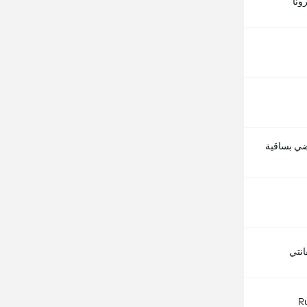
ونا
اضي بساقية
نتي
R