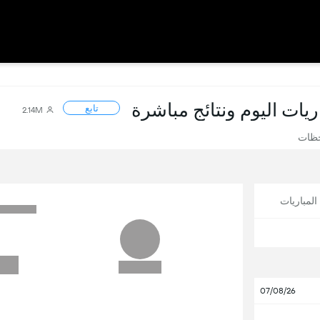
اريات اليوم ونتائج مباشرة
تابع
2.14M
حظات
لمباريات
07/08/26