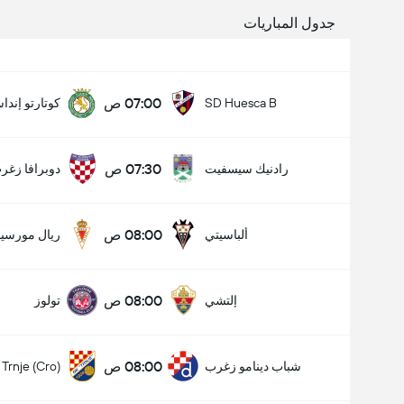
جدول المباريات
07:00 ص
SD Huesca B
كوتارتو إندا
07:30 ص
رادنيك سيسفيت
دوبرافا زغر
08:00 ص
ألباسيتي
ريال مورسيا
08:00 ص
إلتشي
تولوز
08:00 ص
شباب دينامو زغرب
Trnje (Cro)