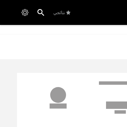
نتائجي