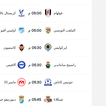
05:00 م
فولهام
كريستال بال
05:00 م
الملعب التونسي
أولمبي أقبو
05:30 م
إيركوليس
كاستييون
05:30 م
راسينج سانتاندير
ألافيس
05:30 م
جونيس كاناش
مامير 32
05:45 م
شيكلانا
ديبورتيفو خ