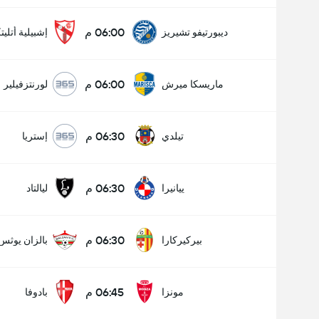
06:00 م
ديبورتيفو تشيريز
إشبيلية أتليت
06:00 م
ماريسكا ميرش
لورنتزفيلير
06:30 م
تيلدي
إستريا
06:30 م
ييانيرا
ليالتاد
06:30 م
بيركيركارا
بالزان يوثس
06:45 م
مونزا
بادوفا