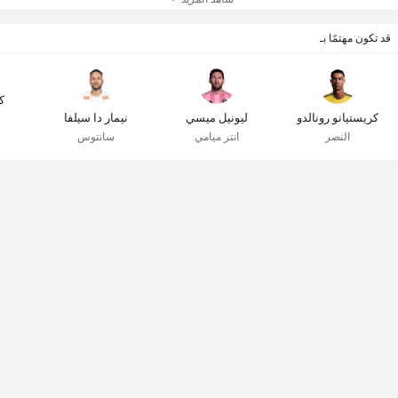
قد تكون مهتمًا بـ
ك
كريستيانو رونالدو
ليونيل ميسي
نيمار دا سيلفا
النصر
انتر ميامي
سانتوس