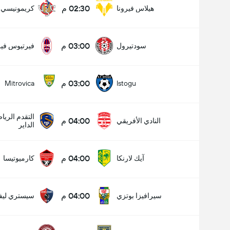
02:30 م
هيلاس فيرونا
كريمونيسي
03:00 م
سودتيرول
فيرتيوس فير
03:00 م
Mitrovica
Istogu
التقدم الري
04:00 م
النادي الأفريقي
الداير
04:00 م
آيك لارنكا
كارميوتيسا
04:00 م
سيرافيزا بوتزي
سيستري ليفا