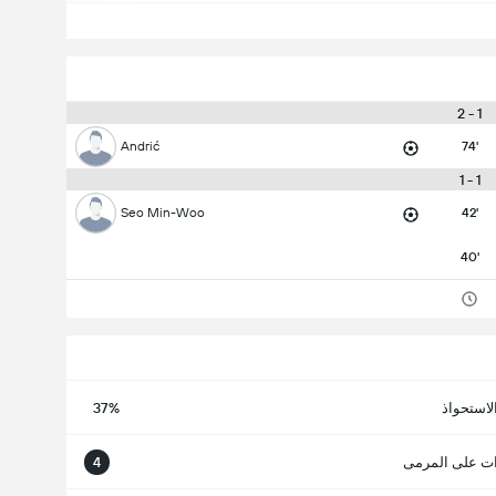
1 - 2
Andrić
74'
1 - 1
Seo Min-Woo
42'
40'
لاستحواذ
37%
ت على المرمى
4