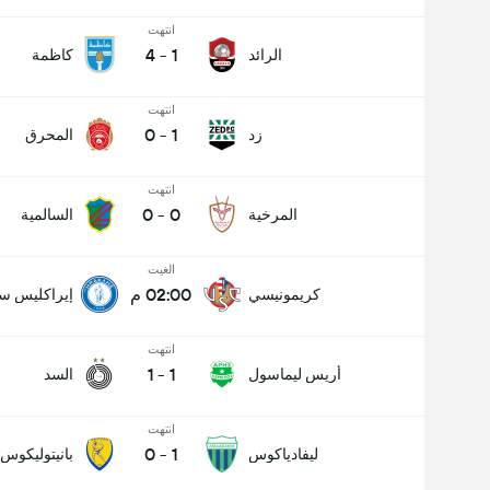
انتهت
4
-
1
الرائد
كاظمة
انتهت
0
-
1
زد
المحرق
انتهت
0
-
0
المرخية
السالمية
الغيت
02:00 م
كريمونيسي
إيراكليس سا
انتهت
1
-
1
أريس ليماسول
السد
انتهت
0
-
1
ليفادياكوس
بانيتوليكوس