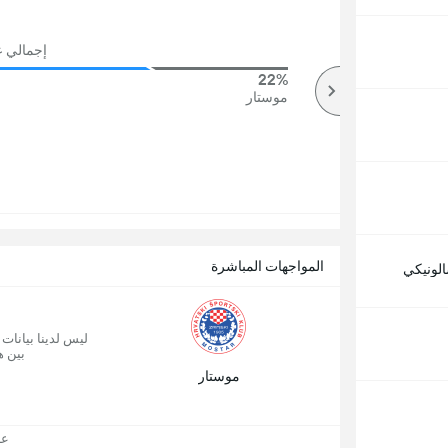
إجمالي عد
22%
33%
أكثر
موستار
المواجهات المباشرة
لونيكي
ليس لدينا بيانات
بين ه
موستار
عرض