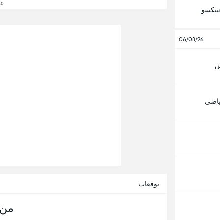
عرض
يتكسو
06/08/26
س
رياضي
توقعات
من 