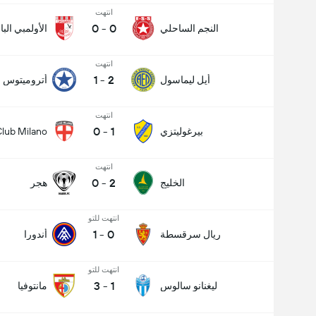
انتهت
0
-
0
النجم الساحلي
الأولمبي الب
انتهت
1
-
2
أيل ليماسول
أتروميتوس
انتهت
0
-
1
بيرغوليتزي
lub Milano
انتهت
0
-
2
الخليج
هجر
انتهت للتو
1
-
0
ريال سرقسطة
أندورا
انتهت للتو
3
-
1
ليغنانو سالوس
مانتوفيا