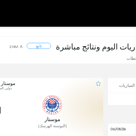
اريات اليوم ونتائج مباشرة
تابع
2.14M
حظات
موستار ض
لمباريات
دولي, المب
1
موستار
(البوسنة الهرسك)
06/08/26