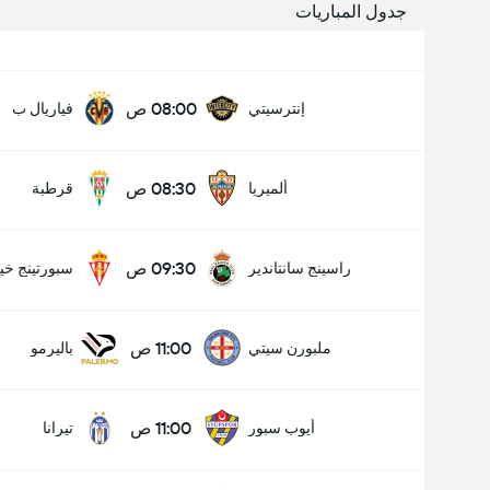
جدول المباريات
08:00 ص
إنترسيتي
فياريال ب
08:30 ص
ألميريا
قرطبة
09:30 ص
راسينج سانتاندير
سبورتينج خي
11:00 ص
ملبورن سيتي
باليرمو
11:00 ص
أيوب سبور
تيرانا