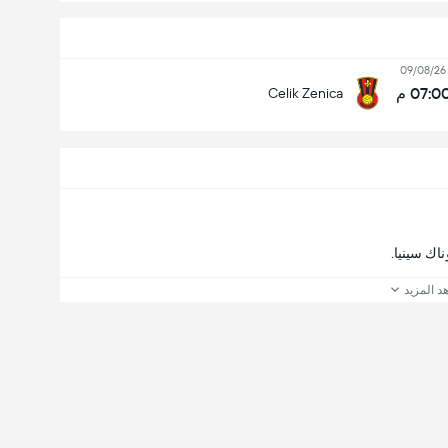
09/08/26
07:0 م
Celik Zenica
د المزيد