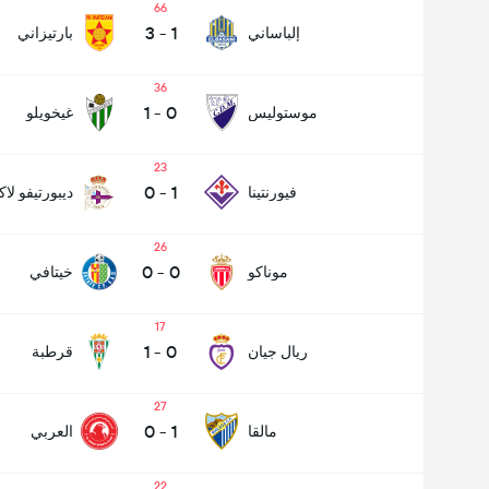
66
3
-
1
إلباساني
بارتيزاني
36
1
-
0
موستوليس
غيخويلو
23
0
-
1
فيورنتينا
ديبورتيفو لاك
26
0
-
0
موناكو
خيتافي
17
1
-
0
ريال جيان
قرطبة
27
0
-
1
مالقا
العربي
22