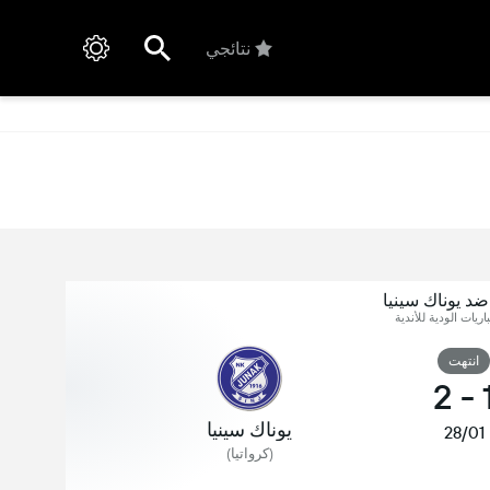
نتائجي
د يوناك سينيا
اريات الودية للأندية
انتهت
2
-
يوناك سينيا
28/01
(كرواتيا)