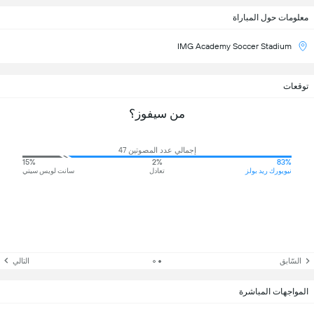
معلومات حول المباراة
IMG Academy Soccer Stadium
توقعات
من سيفوز؟
إجمالي عدد المصوتين 47
15%
2%
83%
نيويورك ريد بولز
تعادل
سانت لويس سيتي
السّابق
التالي
المواجهات المباشرة