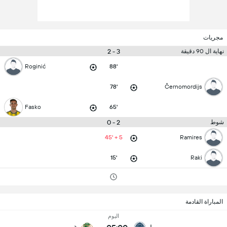
مجريات
3 - 2
نهاية ال 90 دقيقة
Roginić
88'
78'
Černomordijs
Fasko
65'
2 - 0
شوط
45' + 5
Ramires
15'
Raki
المباراة القادمة
اليوم