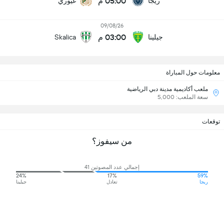
05:00 م
ريجا
غيوري
09/08/26
03:00 م
جيلينا
Skalica
معلومات حول المباراة
ملعب أكاديمية مدينة دبي الرياضية
سعة الملعب: 5,000
توقعات
من سيفوز؟
إجمالي عدد المصوتين 41
24%
17%
59%
ريجا
تعادل
جيلينا