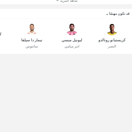
شاهد المزيد
قد تكون مهتمًا بـ
ك
كريستيانو رونالدو
ليونيل ميسي
نيمار دا سيلفا
النصر
انتر ميامي
سانتوس