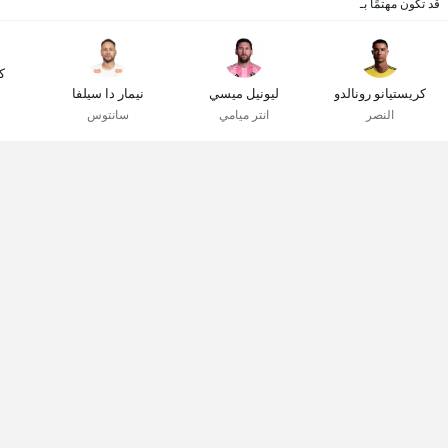
قد تكون مهتمًا بـ
ك
كريستيانو رونالدو
ليونيل ميسي
نيمار دا سيلفا
النصر
انتر ميامي
سانتوس