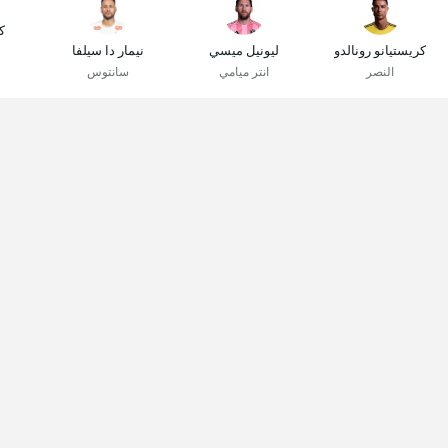
ك
كريستيانو رونالدو
ليونيل ميسي
نيمار دا سيلفا
النصر
انتر ميامي
سانتوس