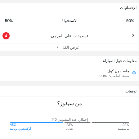
الإحصائيات
50%
الاستحواذ
50%
2
تسديدات على المرمى
4
عرض الكل
معلومات حول المباراة
ملعب ون كول
سعة الملعب: 9,186
توقعات
من سيفوز؟
إجمالي عدد المصوتين 140
45%
23%
32%
مانسفيلد
تعادل
أوكسفورد يونايتد