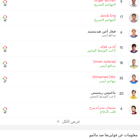
Torgeir Borven
9
المهاجم الصريح
62'
Jacob Eng
17
المهاجم الصريح
62'
فيغار أغين هيدينستيد
6
مدافع أيمن
أودين هولم
15
لاعب الوسط المحور
62'
Simen Juklerød
18
مدافع أيسر
62'
Mohamed Ofkir
35
مهاجم أيسر
67'
ماغنوس ريسنيس
20
لاعب الوسط المحور
ستيفان ستراندبيرج
4
قلب الدفاع
62'
عرض الكل
معلومات عن فوليرنغا ضد مالمو