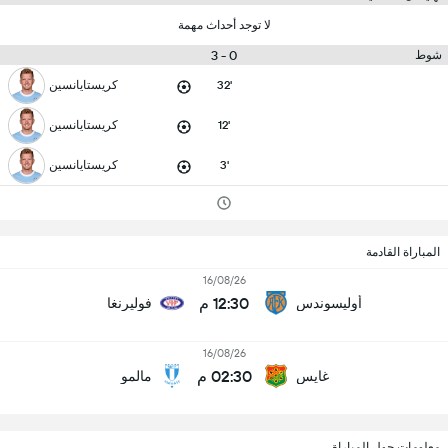
لا توجد أحداث مهمة
0 - 3
شوط
32'
كريستايانسين
12'
كريستايانسين
3'
كريستايانسين
المباراة القادمة
16/08/26
12:30 م
أوليسوندس
فوليرنغا
16/08/26
02:30 م
غايس
مالمو
معلومات حول المباراة