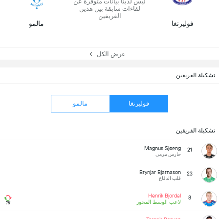
ليس لدينا بيانات متوفرة عن
لقاءات سابقة بين هذين
الفريقين
فوليرنغا
مالمو
عرض الكل
تشكيلة الفريقين
فوليرنغا
مالمو
تشكيلة الفريقين
Magnus Sjøeng
21
حارس مرمى
Brynjar Bjarnason
23
قلب الدفاع
Henrik Bjordal
8
لاعب الوسط المحور
78'