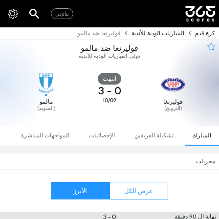
نتائجي
كرة قدم
المباريات الودية للأندية
فوليرنغا ضد مالمو
فوليرنغا ضد مالمو
دولي, المباريات الودية للأندية
انتهت
3
-
0
10/02
فوليرنغا
مالمو
(النرويج)
(السويد)
المباراة
تشكيلة الفريقين
الإحصائيات
المواجهات المباشرة
مجريات
عرض الكل
الأبرز
0 - 3
نهاية ال 90 دقيقة