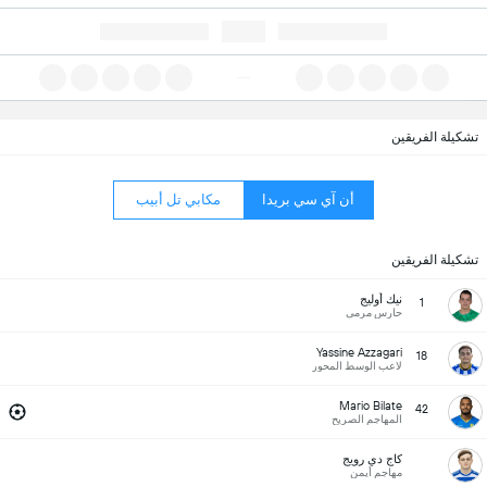
تشكيلة الفريقين
أن آي سي بريدا
مكابي تل أبيب
تشكيلة الفريقين
نيك أوليج
1
حارس مرمى
Yassine Azzagari
18
لاعب الوسط المحور
Mario Bilate
42
المهاجم الصريح
كاج دي رويج
مهاجم أيمن