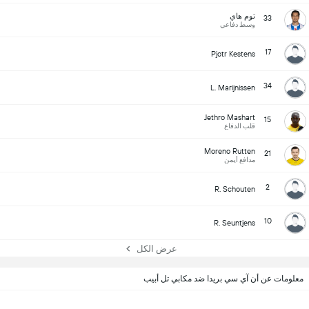
توم هاي
33
وسط دفاعي
17
Pjotr Kestens
34
L. Marijnissen
Jethro Mashart
15
قلب الدفاع
Moreno Rutten
21
مدافع أيمن
2
R. Schouten
10
R. Seuntjens
عرض الكل
معلومات عن أن آي سي بريدا ضد مكابي تل أبيب