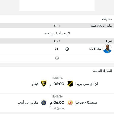
مجريات
1 - 0
نهاية ال 90 دقيقة
لا يوجد أحداث رياضية
1 - 0
شوط
36'
M. Bilate
المباراة القادمة
14/08/26
06:00 م
أن آي سي بريدا
فينلو
13/08/26
06:00 م
سيسكا - صوفيا
مكابي تل أبيب
مجموع 3 - 0