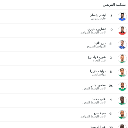
تشكيلة الفريقين
ايتمار نيتسان
16
حارس مرمى
تشارون شيري
10
لاعب الوسط المهاجم
دين دافيد
21
المهاجم الصريح
شون غولدبرغ
3
قلب الدفاع
دوليف حزيزا
8
مهاجم أيسر
محمود جابر
26
لاعب الوسط المحور
علي محمد
4
لاعب الوسط المحور
ضياء سبع
91
لاعب الوسط المهاجم
عبدالله سيك
30