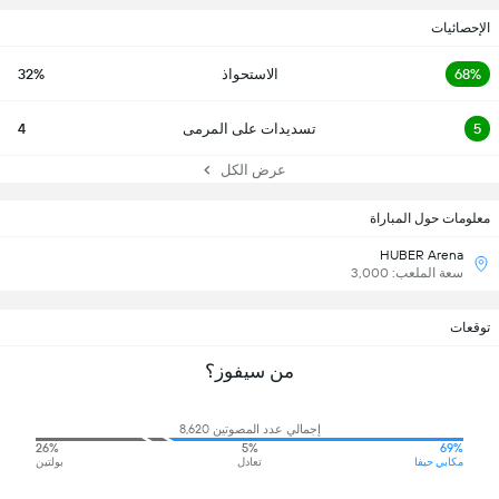
الإحصائيات
68%
الاستحواذ
32%
5
تسديدات على المرمى
4
عرض الكل
معلومات حول المباراة
HUBER Arena
سعة الملعب: 3,000
توقعات
من سيفوز؟
إجمالي عدد المصوتين 8,620
26%
5%
69%
مكابي حيفا
تعادل
بولتين