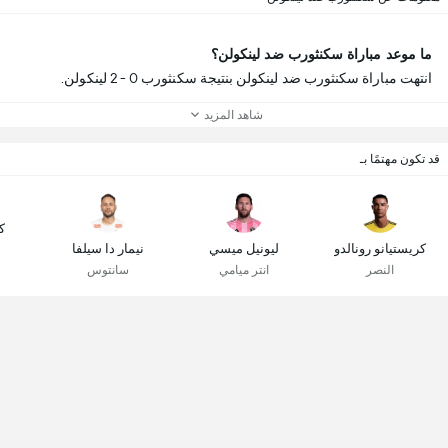
ما موعد مباراة سكنثورب ضد لينكولن؟
انتهت مباراة سكنثورب ضد لينكولن بنتيجة سكنثورب 0 - 2 لينكولن.
شاهد المزيد
قد تكون مهتمًا بـ
ك
كريستيانو رونالدو
ليونيل ميسي
نيمار دا سيلفا
النصر
انتر ميامي
سانتوس