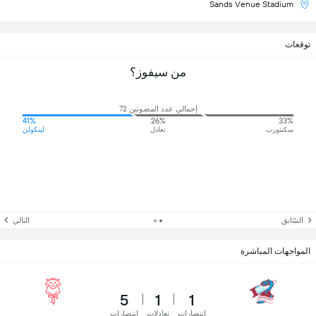
Sands Venue Stadium
توقعات
من سيفوز؟
إجمالي عدد المصوتين 72
41%
26%
33%
سكنثورب
تعادل
لينكولن
السّابق
التالي
المواجهات المباشرة
5
1
1
انتصارات
تعادلات
انتصارات