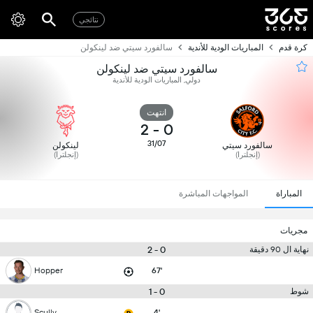
نتائجي
كرة قدم
المباريات الودية للأندية
سالفورد سيتي ضد لينكولن
سالفورد سيتي ضد لينكولن
دولي, المباريات الودية للأندية
انتهت
2
-
0
31/07
سالفورد سيتي
لينكولن
(إنجلترا)
(إنجلترا)
المباراة
المواجهات المباشرة
مجريات
0 - 2
نهاية ال 90 دقيقة
Hopper
67'
0 - 1
شوط
Scully
4'