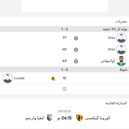
مجريات
3 - 1
نهاية ال 90 دقيقة
77'
Slisz
65'
Slisz
لوكينهاس
62'
0 - 1
شوط
Łuczak
12'
المباراة القادمة
08/08/26
06:15 م
كورونا كييلتسى
ليغيا وارسو