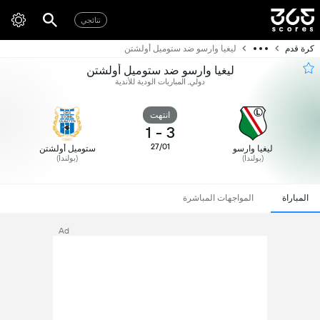
نتائجي
كرة قدم
ليغيا وارسو ضد ستوميل أولشتن
ليغيا وارسو ضد ستوميل أولشتن
دولي, المباريات الودية للأندية
انتهت
1
-
3
27/01
ليغيا وارسو
ستوميل أولشتن
(بولندا)
(بولندا)
المباراة
المواجهات المباشرة
Ad