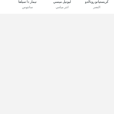
كريستيانو رونالدو
ليونيل ميسي
نيمار دا سيلفا
النصر
انتر ميامي
سانتوس