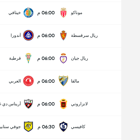
06:00 م
موناكو
خيتافي
06:00 م
ريال سرقسطة
أندورا
06:00 م
ريال جيان
قرطبة
06:00 م
مالقا
العربي
06:00 م
لانزاروتي
أريناس دي غ
06:30 م
كافيسي
جوفي ستابيا