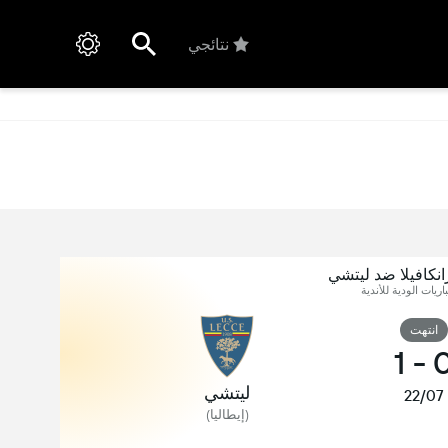
نتائجي
نكافيلا ضد ليتشي
اريات الودية للأندية
انتهت
1
-
ليتشي
22/07
(إيطاليا)