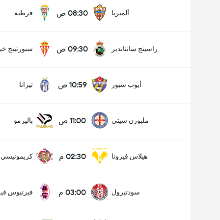
08:30 ص
ألميريا
قرطبة
09:30 ص
راسينج سانتاندير
سبورتينج خي
10:59 ص
أيوب سبور
تيرانا
11:00 ص
ملبورن سيتي
باليرمو
02:30 م
هيلاس فيرونا
كريمونيسي
03:00 م
سودتيرول
فيرتيوس فير