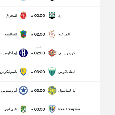
02:00 م
زد
المحرق
02:00 م
المرخية
السالمية
الغيت
02:00 م
كريمونيسي
إيراكليس سا
03:00 م
ليفادياكوس
بانيتوليكوس
03:00 م
أيل ليماسول
أتروميتوس
03:00 م
Real Calepina
نادي ليون