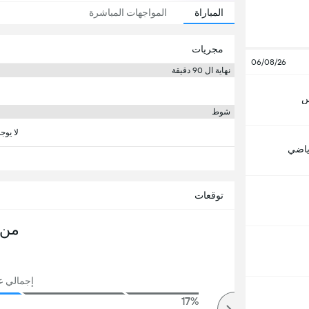
المباراة
المواجهات المباشرة
مجريات
06/08/26
نهاية ال 90 دقيقة
س
شوط
لا يوج
رياضي
توقعات
من 
إجمالي عدد
17%
94%