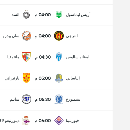
04:00 م
أريس ليماسول
السد
04:00 م
الترجي
سان بيدرو
04:30 م
ليغنانو سالوس
مانتوفيا
05:00 م
إلباساني
بارتيزاني
05:30 م
بيتيمبورغ
سانيم
06:00 م
فيورنتينا
ديبورتيفو لاك