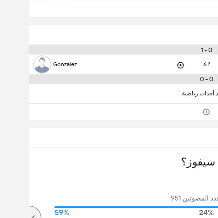
0 - 1
Gonzalez
61'
0 - 0
د أحداث رياضية
سيفوز؟
 المصوتين 951
59%
24%