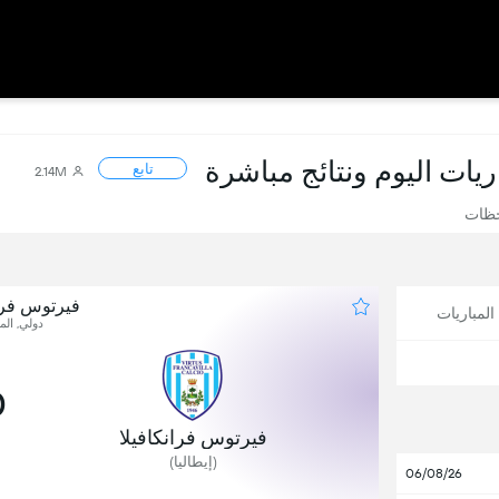
اريات اليوم ونتائج مباشرة
تابع
2.14M
حظات
فيرتوس فرا
لمباريات
دولي, المب
0
فيرتوس فرانكافيلا
(إيطاليا)
06/08/26