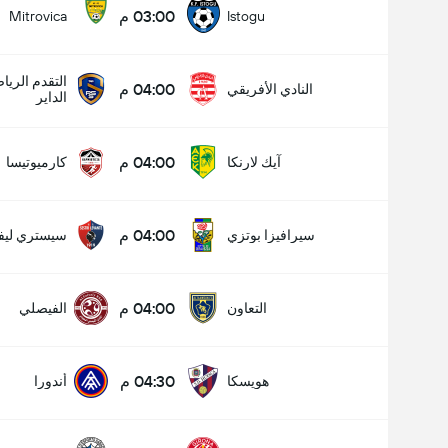
03:00 م
Mitrovica
Istogu
التقدم الري
04:00 م
النادي الأفريقي
الداير
04:00 م
آيك لارنكا
كارميوتيسا
04:00 م
سيرافيزا بوتزي
سيستري ليفا
04:00 م
التعاون
الفيصلي
04:30 م
هويسكا
أندورا