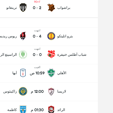
90+1
0
-
2
براشواب
ترينغانو
انتهت
0
-
4
بترو اتليتكو
ريوس ريدي
انتهت
0
-
0
شباب أطلس خنيفرة
الراسينغ ال
الغيت
10:59 ص
الأهلي
أبها
عدد الاهداف (2.5)
12:00 م
لاريسا
زاكينثوس
01:30 م
الرائد
كاظمة