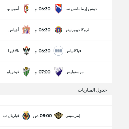
06:30 م
دوس إرمامانس سا
أنتونيانو
06:30 م
لروكا ديبورتيفو
أجياس
06:30 م
فياكانياس
تالافيرا
07:00 م
موستوليس
غيخويلو
جدول المباريات
08:00 ص
إنترسيتي
فياريال ب