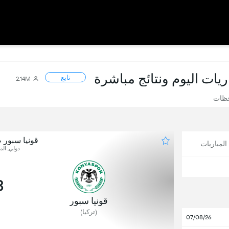
اريات اليوم ونتائج مباشرة
تابع
2.14M
حظات
قونيا سبور
لمباريات
دولي, المب
3
قونيا سبور
(تركيا)
07/08/26