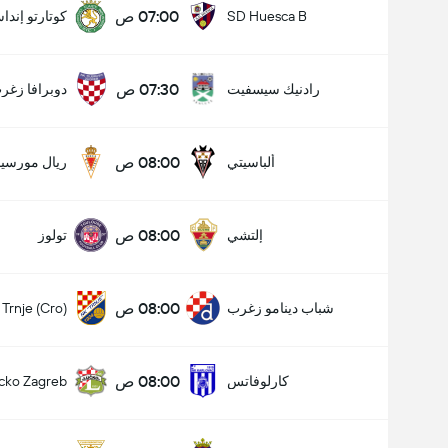
07:00 ص
SD Huesca B
كوتارتو إندا
07:30 ص
رادنيك سيسفيت
دوبرافا زغر
08:00 ص
ألباسيتي
ريال مورسيا
08:00 ص
إلتشي
تولوز
08:00 ص
شباب دينامو زغرب
Trnje (Cro)
08:00 ص
كارلوفاتس
cko Zagreb