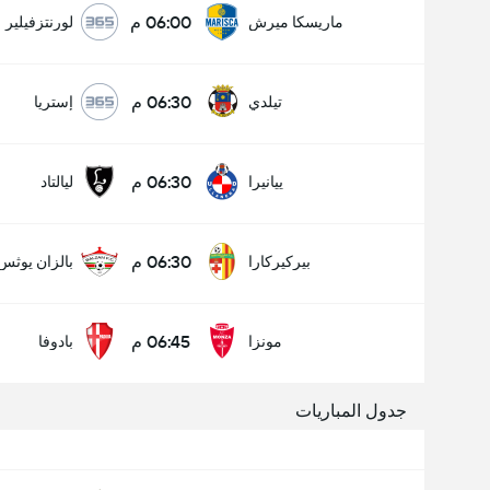
06:00 م
ماريسكا ميرش
لورنتزفيلير
06:30 م
تيلدي
إستريا
06:30 م
ييانيرا
ليالتاد
06:30 م
بيركيركارا
بالزان يوثس
06:45 م
مونزا
بادوفا
جدول المباريات