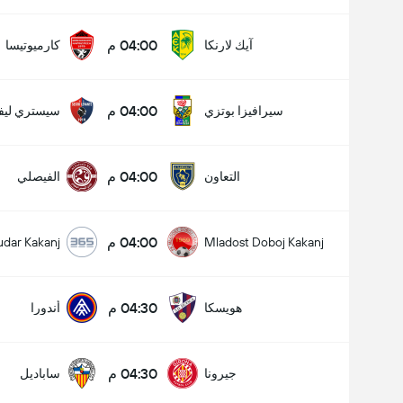
04:00 م
آيك لارنكا
كارميوتيسا
04:00 م
سيرافيزا بوتزي
سيستري ليفا
04:00 م
التعاون
الفيصلي
04:00 م
udar Kakanj
Mladost Doboj Kakanj
04:30 م
هويسكا
أندورا
04:30 م
جيرونا
ساباديل