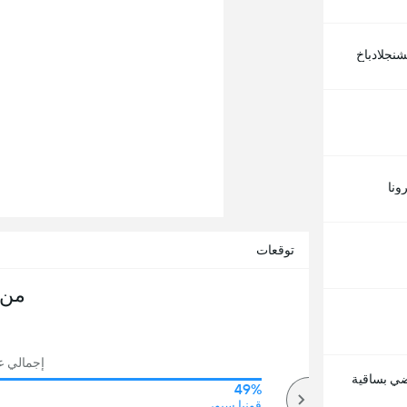
شنجلادباخ
ونا
توقعات
من 
إجمالي عدد
اضي بساقية
49%
82%
أكثر
قونيا سبور