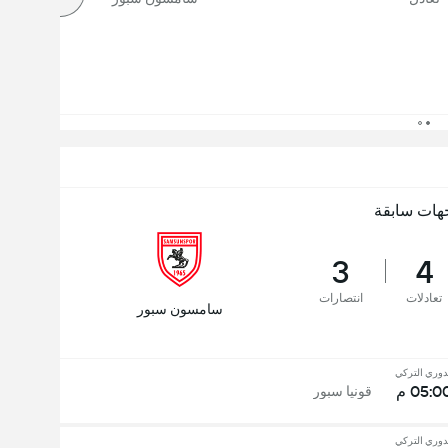
هات سابقة
3
4
تعادلات
انتصارات
سامسون سبور
دوري التركي
05:0 م
قونيا سبور
دوري التركي