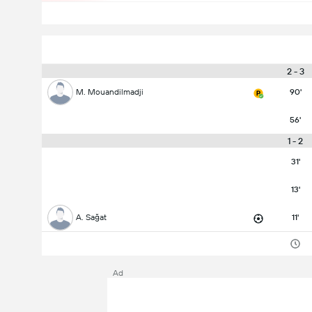
3 - 2
M. Mouandilmadji
90'
56'
2 - 1
31'
13'
A. Sağat
11'
Ad