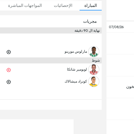
المباراة
الإحصائيات
المواجهات المباشرة
مجريات
07/08/26
نهاية ال 90 دقيقة
مارلوس مورينو
شوط
لوبومير شاتكا
كونراد ميشالاك
خون