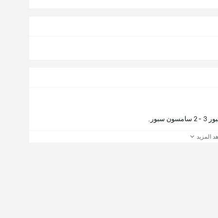
بور.
د المزيد