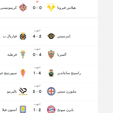
14
0
-
0
هيلاس فيرونا
كريمونيسي
انتهت
4
-
2
إنترسيتي
فياريال ب
انتهت
0
-
4
ألميريا
قرطبة
انتهت
1
-
4
راسينج سانتاندير
سبورتينج خي
انتهت
2
-
0
ملبورن سيتي
باليرمو
انتهت
1
-
2
بايرن ميونخ
أستون فيلا