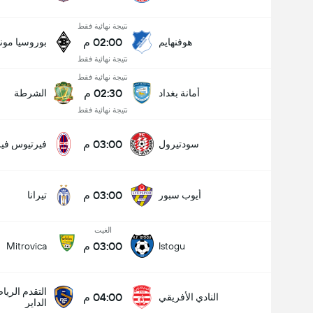
نتيجة نهائية فقط
02:00 م
هوفنهايم
بوروسيا مون
نتيجة نهائية فقط
نتيجة نهائية فقط
02:30 م
أمانة بغداد
الشرطة
نتيجة نهائية فقط
03:00 م
سودتيرول
فيرتيوس فير
03:00 م
أيوب سبور
تيرانا
عدد الاهداف (2.5)
الغيت
03:00 م
Mitrovica
Istogu
التقدم الري
04:00 م
النادي الأفريقي
الداير