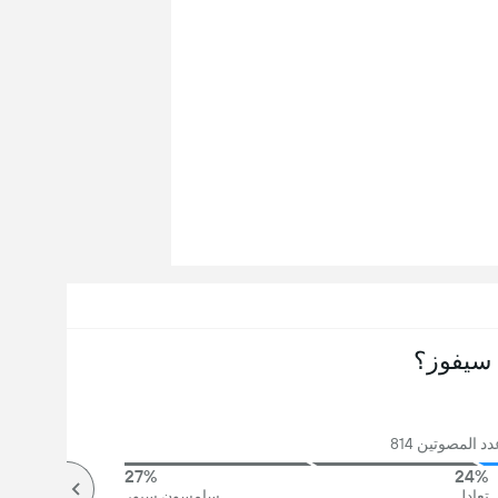
سيفوز؟
 المصوتين 814
27%
24%
تعادل
سامسون سبور