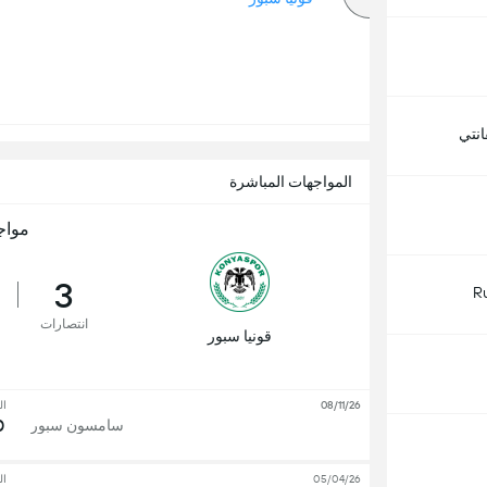
نتي
المواجهات المباشرة
مواج
3
R
انتصارات
قونيا سبور
08/11/26
ال
0
سامسون سبور
05/04/26
ال