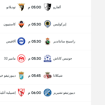
05:00 م
ألفارو
توديلانو
05:30 م
إيركوليس
كاستييون
05:30 م
راسينج سانتاندير
ألافيس
05:30 م
جونيس كاناش
مامير 32
05:45 م
شيكلانا
ديبورتيفو خ
06:00 م
ديبورتيفو تشيريز
إشبيلية أتليت