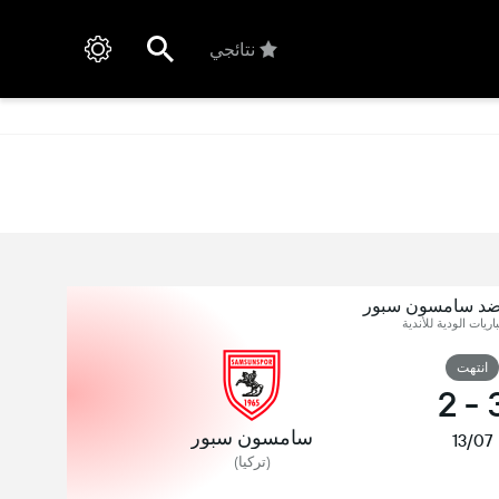
نتائجي
 ضد سامسون سبور
اريات الودية للأندية
انتهت
2
-
سامسون سبور
13/07
(تركيا)