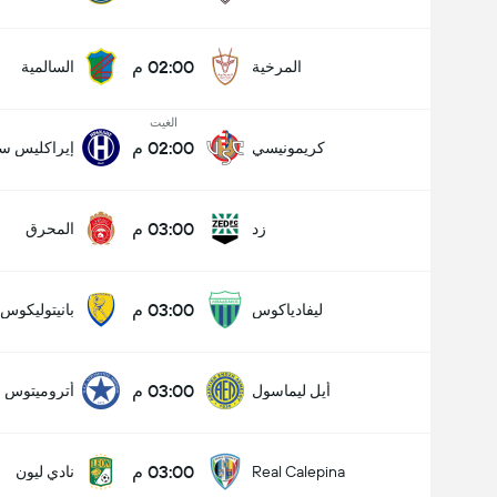
02:00 م
المرخية
السالمية
الغيت
02:00 م
كريمونيسي
إيراكليس سا
03:00 م
زد
المحرق
03:00 م
ليفادياكوس
بانيتوليكوس
03:00 م
أيل ليماسول
أتروميتوس
03:00 م
Real Calepina
نادي ليون