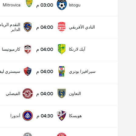
03:00 م
Mitrovica
Istogu
التقدم الري
04:00 م
النادي الأفريقي
الداير
04:00 م
آيك لارنكا
كارميوتيسا
04:00 م
سيرافيزا بوتزي
سيستري ليفا
04:00 م
التعاون
الفيصلي
04:30 م
هويسكا
أندورا