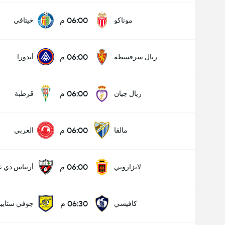
06:00 م
موناكو
خيتافي
06:00 م
ريال سرقسطة
أندورا
06:00 م
ريال جيان
قرطبة
06:00 م
مالقا
العربي
06:00 م
لانزاروتي
أريناس دي غ
06:30 م
كافيسي
جوفي ستابيا