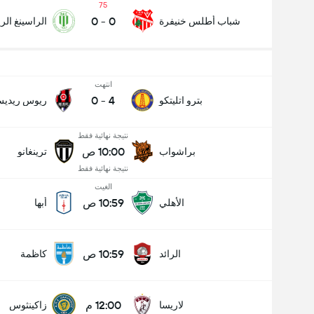
75
0
-
0
شباب أطلس خنيفرة
الراسينغ ال
انتهت
0
-
4
بترو اتليتكو
ريوس ريدي
نتيجة نهائية فقط
10:00 ص
براشواب
ترينغانو
نتيجة نهائية فقط
الغيت
10:59 ص
الأهلي
أبها
10:59 ص
الرائد
كاظمة
12:00 م
لاريسا
زاكينثوس