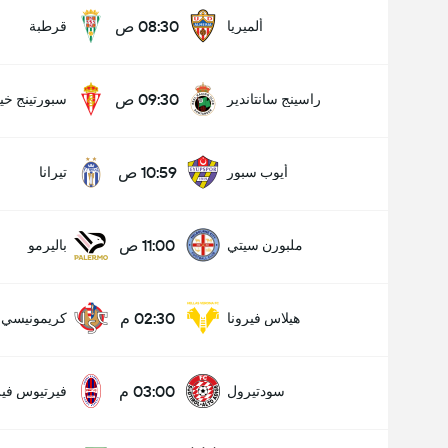
08:30 ص
ألميريا
قرطبة
09:30 ص
راسينج سانتاندير
سبورتينج خي
10:59 ص
أيوب سبور
تيرانا
11:00 ص
ملبورن سيتي
باليرمو
02:30 م
هيلاس فيرونا
كريمونيسي
03:00 م
سودتيرول
فيرتيوس فير