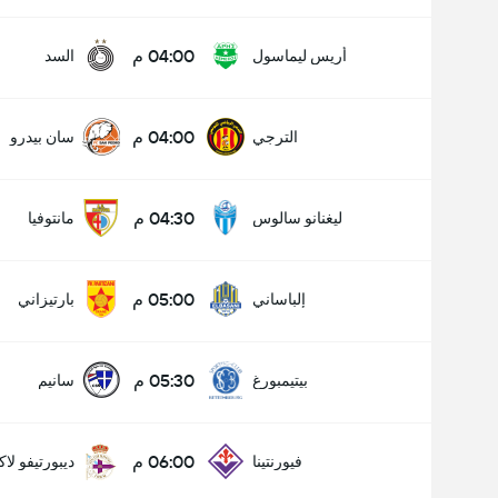
04:00 م
أريس ليماسول
السد
04:00 م
الترجي
سان بيدرو
04:30 م
ليغنانو سالوس
مانتوفيا
05:00 م
إلباساني
بارتيزاني
05:30 م
بيتيمبورغ
سانيم
06:00 م
فيورنتينا
ديبورتيفو لاك