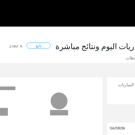
اريات اليوم ونتائج مباشرة
تابع
2.14M
حظات
لمباريات
06/08/26