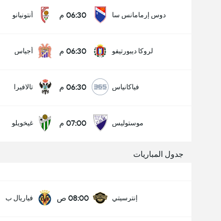
06:30 م
دوس إرمامانس سا
أنتونيانو
06:30 م
لروكا ديبورتيفو
أجياس
06:30 م
فياكانياس
تالافيرا
07:00 م
موستوليس
غيخويلو
جدول المباريات
08:00 ص
إنترسيتي
فياريال ب