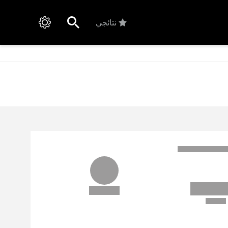
نتائجي