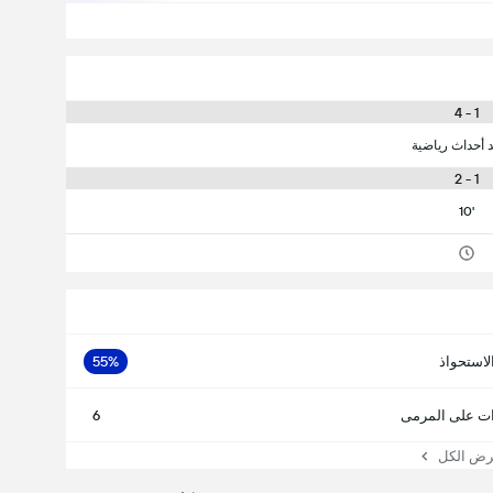
1 - 4
د أحداث رياضية
1 - 2
10'
لاستحواذ
55%
ت على المرمى
6
 الكل