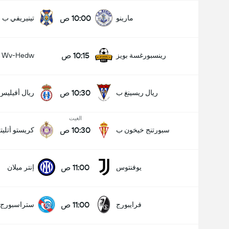
10:00 ص
مارينو
تينيريفي ب
10:15 ص
رينسبورغسة بويز
Wv-Hedw
10:30 ص
ريال ريسينغ ب
ريال أفيليس
الغيت
10:30 ص
سبورتنج خيخون ب
كريستو أتليت
11:00 ص
يوفنتوس
إنتر ميلان
11:00 ص
فرايبورج
ستراسبورج