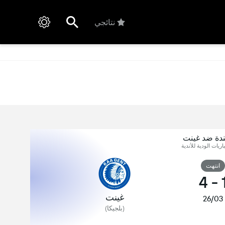
نتائجي
ندة ضد غينت
اريات الودية للأندية
انتهت
4
-
غينت
26/03
(بلجيكا)