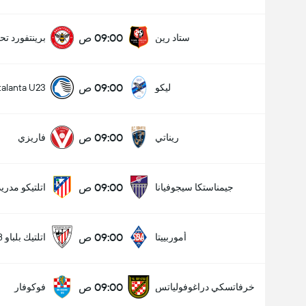
09:00 ص
ستاد رين
برينتفورد تحت
09:00 ص
ليكو
talanta U23
09:00 ص
ريناتي
فاريزي
09:00 ص
جيمناستكا سيجوفيانا
اتلتيكو مدري
09:00 ص
أموربييتا
اتلتيك بلباو B
09:00 ص
خرفاتسكي دراغوفولياتس
فوكوفار