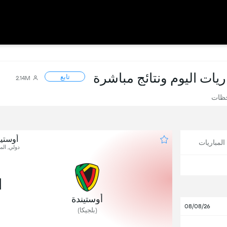
اريات اليوم ونتائج مباشرة
تابع
2.14M
حظات
أوستي
لمباريات
دولي, المب
1
أوستيندة
08/08/26
(بلجيكا)