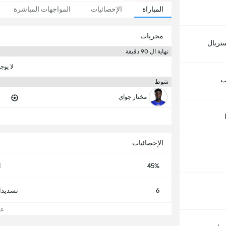
المباراة
الإحصائيات
المواجهات المباشرة
مجريات
ستريال
نهاية ال 90 دقيقة
لا يوج
ب
شوط
مختار جواي
الإحصائيات
45%
ا
6
تسديدا
عرض