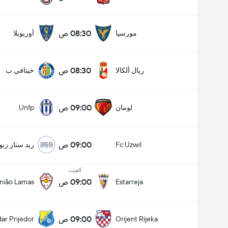
08:30 ص
مورسيا
أوريويلا
08:30 ص
ريال ألكالا
خيتافي ب
09:00 ص
لومان
Unfp
09:00 ص
Fc Uzwil
ريد ستار زيو
الغيت
09:00 ص
nião Lamas
Estarreja
09:00 ص
ar Prijedor
Orijent Rijeka