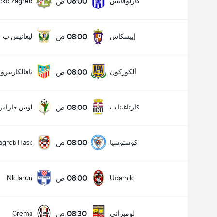
08:00 ص
كارلوفاتس
cko Zagreb
08:00 ص
إييسكاس
ليغانيس ب
08:00 ص
ألكوركون
نافالكارنيرو
08:00 ص
كارتاغينا ب
لوس جاراس
08:00 ص
كوستوسيا
agreb Hask
08:00 ص
Nk Jarun
Udarnik
عدد الاهداف (2.5)
08:30 ص
لوميزاني
Crema