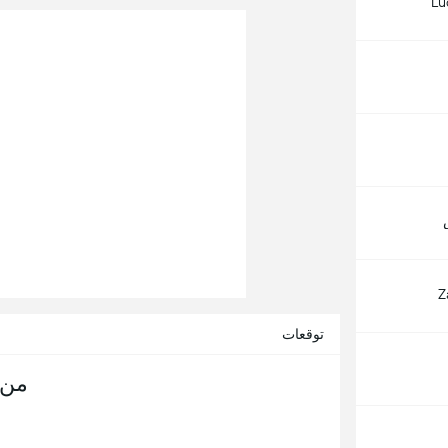
Lu
Z
توقعات
من 