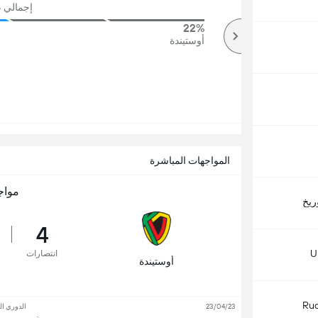
إجمالي عد
22%
83%
أكثر
أوستيندة
المواجهات المباشرة
مواج
ريخ
4
U
انتصارات
أوستيندة
Rud
23/04/23
الدوري ال