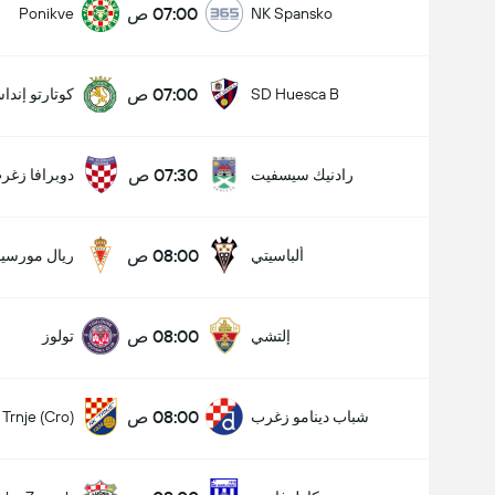
07:00 ص
Ponikve
NK Spansko
07:00 ص
SD Huesca B
كوتارتو إندا
07:30 ص
رادنيك سيسفيت
دوبرافا زغر
08:00 ص
ألباسيتي
ريال مورسيا
08:00 ص
إلتشي
تولوز
08:00 ص
شباب دينامو زغرب
Trnje (Cro)