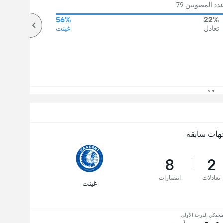
د المصوتين 79
56%
22%
تعادل
غينت
هات سابقة
8
2
تعادلات
انتصارات
غينت
بلجيكي الدرجة الأولى