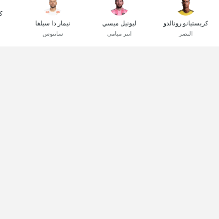
ك
كريستيانو رونالدو
ليونيل ميسي
نيمار دا سيلفا
النصر
انتر ميامي
سانتوس