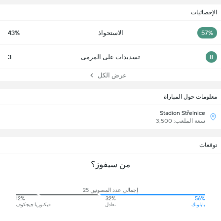
الإحصائيات
57%
الاستحواذ
43%
8
تسديدات على المرمى
3
عرض الكل
معلومات حول المباراة
Stadion Střelnice
سعة الملعب: 3,500
توقعات
من سيفوز؟
إجمالي عدد المصوتين 25
12%
32%
56%
يابلونك
تعادل
فيكتوريا جيجكوف