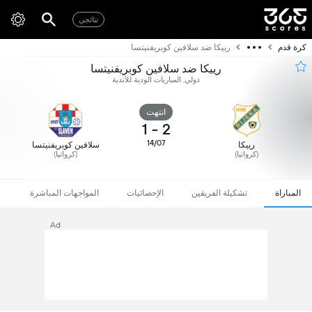
نتائجي
كرة قدم
رييكا ضد سلافين كوبريفنيتسا
رييكا ضد سلافين كوبريفنيتسا
دولي, المباريات الودية للأندية
انتهت
1
-
2
14/07
رييكا
سلافين كوبريفنيتسا
(كرواتيا)
(كرواتيا)
المباراة
تشكيلة الفريقين
الإحصائيات
المواجهات المباشرة
Ad