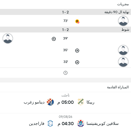
مجريات
2 - 1
نهاية ال 90 دقيقة
73'
2 - 1
شوط
39'
35'
32'
المباراة القادمة
تأجلت
05:00 م
رييكا
دينامو زغرب
09/08/26
04:30 م
سلافين كوبريفنيتسا
فاراجدين