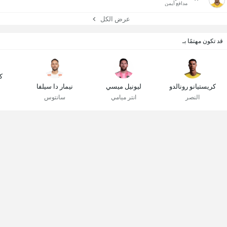
مدافع أيمن
عرض الكل
قد تكون مهتمًا بـ
ك
كريستيانو رونالدو
ليونيل ميسي
نيمار دا سيلفا
النصر
انتر ميامي
سانتوس