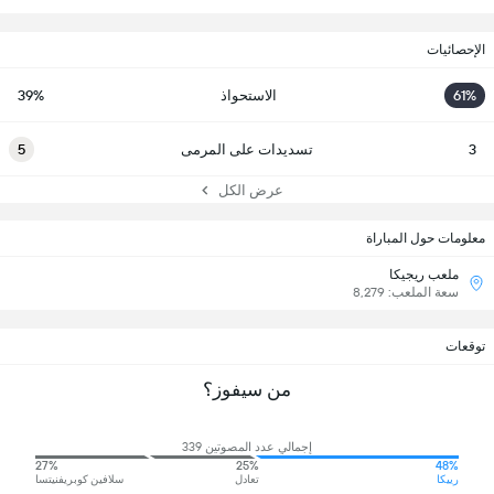
الإحصائيات
61%
الاستحواذ
39%
3
تسديدات على المرمى
5
عرض الكل
معلومات حول المباراة
ملعب ريجيكا
سعة الملعب: 8,279
توقعات
من سيفوز؟
إجمالي عدد المصوتين 339
27%
25%
48%
رييكا
تعادل
سلافين كوبريفنيتسا