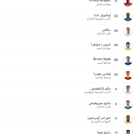
Prince Ampem
11
مهاجم أيسر
إيمانويل باندا
22
لاعب الوسط الجناح
ديلافير
66
قلب الدفاع
ناييس دجواهرا
99
مهاجم أيسر
Bruno Goda
88
مدافع أيسر
فيلدين هودزا
25
وسط دفاعي
نيكو يانكوفيتش
4
لاعب الوسط المهاجم
ماتيج ميتروفيتش
6
قلب الدفاع
خورخي أوبريجون
9
المهاجم الصريح
دانيلو فيجا
77