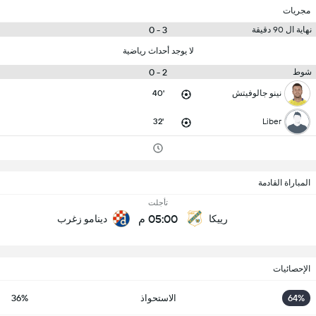
مجريات
3 - 0
نهاية ال 90 دقيقة
لا يوجد أحداث رياضية
2 - 0
شوط
نينو جالوفيتش
40'
32'
Liber
المباراة القادمة
تأجلت
05:00 م
رييكا
دينامو زغرب
الإحصائيات
64%
الاستحواذ
36%