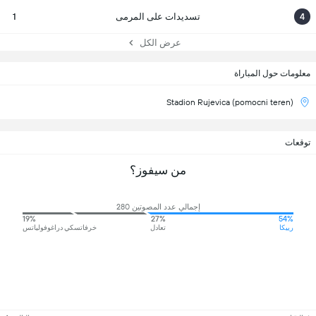
4
تسديدات على المرمى
1
عرض الكل
معلومات حول المباراة
Stadion Rujevica (pomocni teren)
توقعات
من سيفوز؟
إجمالي عدد المصوتين 280
19%
27%
54%
رييكا
تعادل
خرفاتسكي دراغوفولياتس