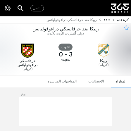
نتائجي
كرة قدم
رييكا ضد خرفاتسكي دراغوفولياتس
رييكا ضد خرفاتسكي دراغوفولياتس
دولي, المباريات الودية للأندية
انتهت
0
-
3
26/06
رييكا
خرفاتسكي
(كرواتيا)
دراغوفولياتس
(كرواتيا)
المباراة
الإحصائيات
المواجهات المباشرة
Ad