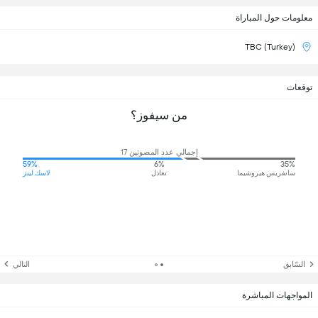
معلومات حول المباراة
TBC (Turkey)
توقعات
من سيفوز؟
إجمالي عدد المصوتين 17
59%
6%
35%
سانفريس هيروشيما
تعادل
لاسك لينز
السّابق
التالي
المواجهات المباشرة