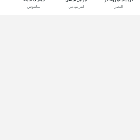
النصر
انتر ميامي
سانتوس