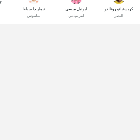
ك
كريستيانو رونالدو
ليونيل ميسي
نيمار دا سيلفا
النصر
انتر ميامي
سانتوس