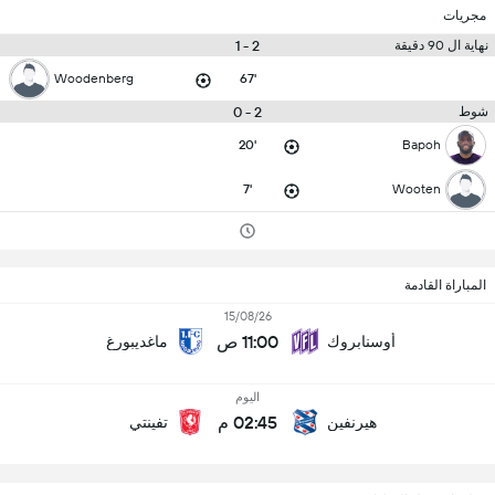
مجريات
2 - 1
نهاية ال 90 دقيقة
Woodenberg
67'
2 - 0
شوط
20'
Bapoh
7'
Wooten
المباراة القادمة
15/08/26
11:00 ص
أوسنابروك
ماغديبورغ
اليوم
02:45 م
هيرنفين
تفينتي