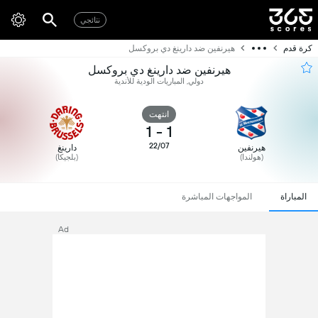
نتائجي
كرة قدم
هيرنفين ضد دارينغ دي بروكسل
هيرنفين ضد دارينغ دي بروكسل
دولي, المباريات الودية للأندية
انتهت
1
-
1
22/07
هيرنفين
دارينغ
(هولندا)
(بلجيكا)
المباراة
المواجهات المباشرة
Ad