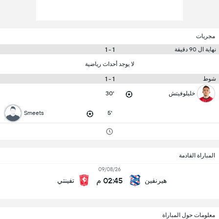
مجريات
1 - 1
نهاية ال 90 دقيقة
لا يوجد أحداث رياضية
1 - 1
شوط
خليلوفيتش
30'
Smeets
5'
المباراة القادمة
09/08/26
02:45 م
هيرنفين
تفينتي
معلومات حول المباراة