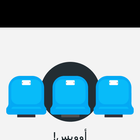
أووبس!