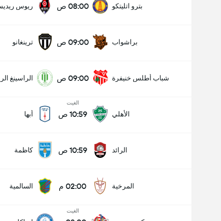
08:00 ص
بترو اتليتكو
ريوس ريدي
09:00 ص
براشواب
ترينغانو
09:00 ص
شباب أطلس خنيفرة
الراسينغ ال
الغيت
10:59 ص
الأهلي
أبها
10:59 ص
الرائد
كاظمة
02:00 م
المرخية
السالمية
الغيت