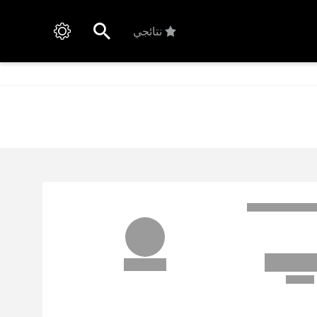
نتائجي