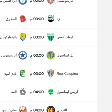
02:00 م
كريمونيسي
إيراكليس سا
03:00 م
زد
المحرق
03:00 م
ليفادياكوس
بانيتوليكوس
03:00 م
أيل ليماسول
أتروميتوس
03:00 م
Real Calepina
نادي ليون
04:00 م
أريس ليماسول
السد
04:00 م
الترجي
سان بيدرو