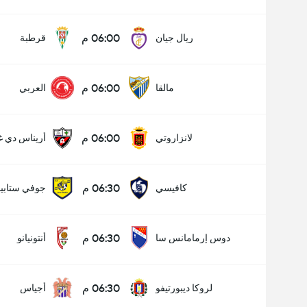
06:00 م
ريال جيان
قرطبة
06:00 م
مالقا
العربي
06:00 م
لانزاروتي
أريناس دي غ
06:30 م
كافيسي
جوفي ستابيا
06:30 م
دوس إرمامانس سا
أنتونيانو
06:30 م
لروكا ديبورتيفو
أجياس