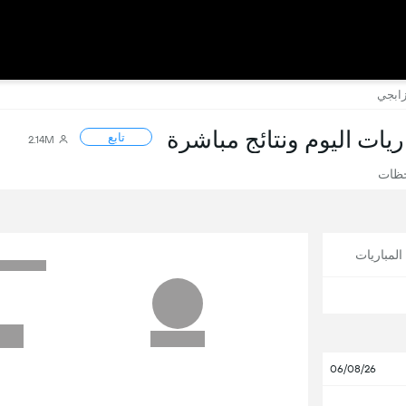
زابجي
اريات اليوم ونتائج مباشرة
تابع
2.14M
حظات
لمباريات
06/08/26