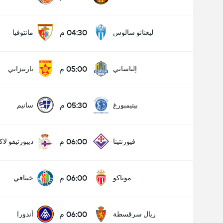
04:30 م
ليغنانو سالوس
مانتوفيا
05:00 م
إلباساني
بارتيزاني
05:30 م
بيتيمبورغ
سانيم
06:00 م
فيورنتينا
ديبورتيفو لاك
06:00 م
موناكو
خيتافي
06:00 م
ريال سرقسطة
أندورا