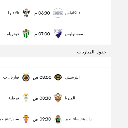
06:30 م
فياكانياس
تالافيرا
07:00 م
موستوليس
غيخويلو
جدول المباريات
08:00 ص
إنترسيتي
فياريال ب
08:30 ص
ألميريا
قرطبة
09:30 ص
راسينج سانتاندير
سبورتينج خي