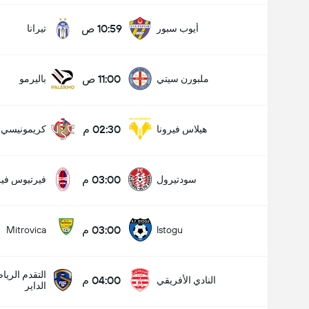
10:59 ص
أيوب سبور
تيرانا
11:00 ص
ملبورن سيتي
باليرمو
02:30 م
هيلاس فيرونا
كريمونيسي
03:00 م
سودتيرول
فيرتيوس فير
03:00 م
Mitrovica
Istogu
التقدم الري
04:00 م
النادي الأفريقي
الداير