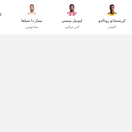
ك
كريستيانو رونالدو
ليونيل ميسي
نيمار دا سيلفا
النصر
انتر ميامي
سانتوس