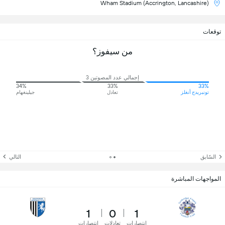
Wham Stadium (Accrington, Lancashire)
توقعات
من سيفوز؟
إجمالي عدد المصوتين 3
34%
33%
33%
تونبريدج أنغلز
تعادل
جيلينغهام
السّابق
التالي
المواجهات المباشرة
1
0
1
انتصارات
تعادلات
انتصارات