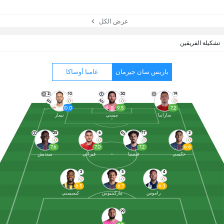
عرض الكل
تشكيلة الفريقين
باريس سان جيرمان
غامبا أوساكا
2
10
30
19
10.0
9.5
7.2
سارابيا
ميسي
نيمار
25
6
17
2
7.6
7.0
7.2
6.6
حكيمي
فيتينيا
فيراتي
مينديش
3
5
4
6.5
6.7
6.3
راموس
ماركينيوس
كيمبيمبي
99