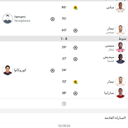
مبابي
86'
Yamami
70'
Yanagisawa
نيمار
60'
ميسي
4 - 1
شوط
ميسي
39'
نيمار
مينديش
37'
فيتينيا
34'
كوروكاوا
نيمار
32'
سارابيا
28'
المباراة القادمة
12/08/26