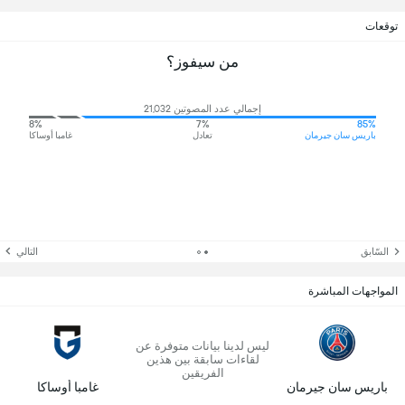
توقعات
من سيفوز؟
إجمالي عدد المصوتين 21,032
8%
7%
85%
باريس سان جيرمان
تعادل
غامبا أوساكا
السّابق
التالي
المواجهات المباشرة
ليس لدينا بيانات متوفرة عن
لقاءات سابقة بين هذين
الفريقين
باريس سان جيرمان
غامبا أوساكا