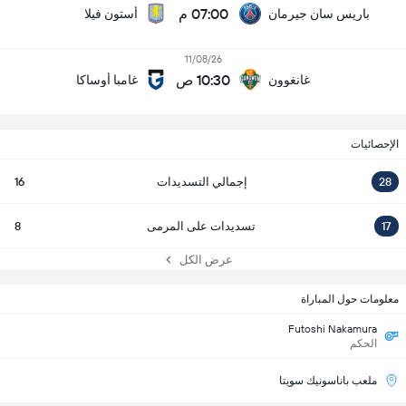
07:00 م
باريس سان جيرمان
أستون فيلا
11/08/26
10:30 ص
غانغوون
غامبا أوساكا
الإحصائيات
28
إجمالي التسديدات
16
17
تسديدات على المرمى
8
عرض الكل
معلومات حول المباراة
Futoshi Nakamura
الحكم
ملعب باناسونيك سويتا