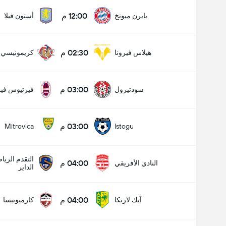
12:00 م
بايرن ميونخ
أستون فيلا
02:30 م
هيلاس فيرونا
كريمونيسي
03:00 م
سودتيرول
فيرتيوس فير
03:00 م
Mitrovica
Istogu
التقدم الري
04:00 م
النادي الأفريقي
الداير
04:00 م
آيك لارنكا
كارميوتيسا