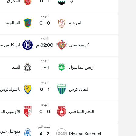
0
-
1
زد
المحرق
انتهت
0
-
0
المرخية
السالمية
الغيت
02:00 م
كريمونيسي
إيراكليس سا
انتهت
عدد الاهداف (2.5)
1
-
1
أريس ليماسول
السد
انتهت
0
-
1
ليفادياكوس
بانيتوليكوس
انتهت
0
-
0
النجم الساحلي
الأولمبي الب
انتهت للتو
هبوعيل عير
4
-
3
Dinamo Sokhumi