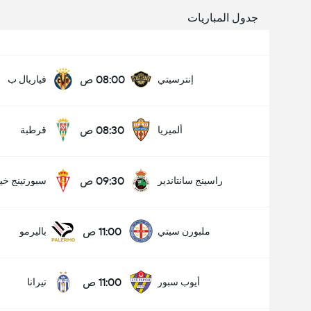
جدول المباريات
08:00 ص
إنترسيتي
فياريال ب
08:30 ص
ألميريا
قرطبة
09:30 ص
راسينج سانتاندير
سبورتينج خي
11:00 ص
ملبورن سيتي
باليرمو
11:00 ص
أيوب سبور
تيرانا