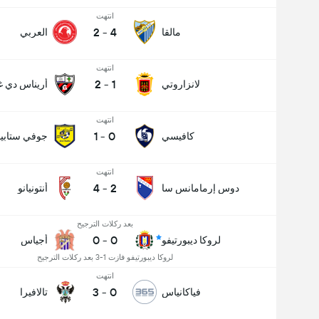
انتهت
2
-
4
مالقا
العربي
انتهت
2
-
1
لانزاروتي
أريناس دي غ
انتهت
1
-
0
كافيسي
جوفي ستابيا
انتهت
4
-
2
دوس إرمامانس سا
أنتونيانو
بعد ركلات الترجيح
0
-
0
لروكا ديبورتيفو
أجياس
لروكا ديبورتيفو فازت 1-3 بعد ركلات الترجيح
انتهت
3
-
0
فياكانياس
تالافيرا