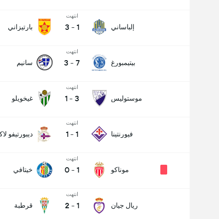
انتهت
3
-
1
إلباساني
بارتيزاني
انتهت
3
-
7
بيتيمبورغ
سانيم
انتهت
1
-
3
موستوليس
غيخويلو
انتهت
1
-
1
فيورنتينا
ديبورتيفو لاك
انتهت
0
-
1
موناكو
خيتافي
انتهت
2
-
1
ريال جيان
قرطبة