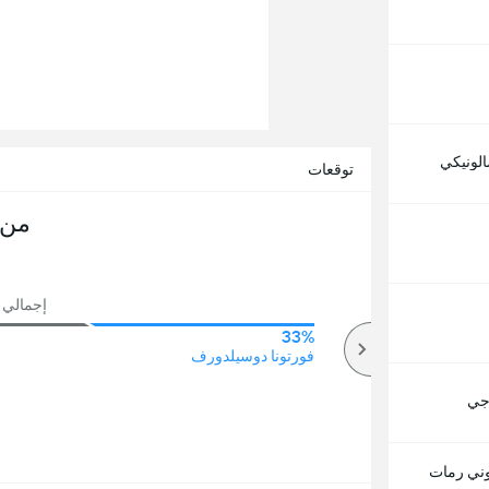
لونيكي
توقعات
من 
إجمالي ع
33%
50%
أكثر
فورتونا دوسيلدورف
اجي
وني رمات