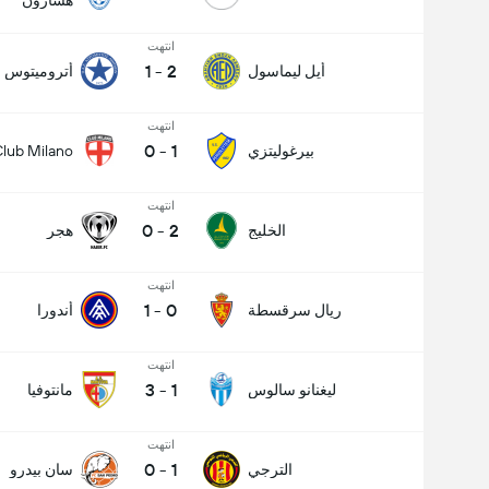
هشارون
انتهت
1
-
2
أيل ليماسول
أتروميتوس
انتهت
0
-
1
بيرغوليتزي
lub Milano
انتهت
0
-
2
الخليج
هجر
انتهت
1
-
0
ريال سرقسطة
أندورا
انتهت
3
-
1
ليغنانو سالوس
مانتوفيا
انتهت
0
-
1
الترجي
سان بيدرو