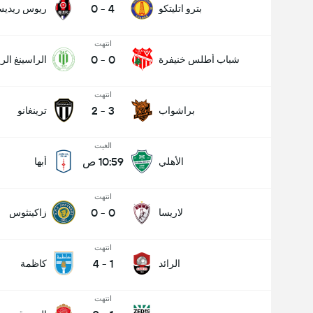
0
-
4
بترو اتليتكو
ريوس ريدي
انتهت
0
-
0
شباب أطلس خنيفرة
الراسينغ ال
انتهت
2
-
3
براشواب
ترينغانو
الغيت
10:59 ص
الأهلي
أبها
انتهت
0
-
0
لاريسا
زاكينثوس
انتهت
4
-
1
الرائد
كاظمة
انتهت