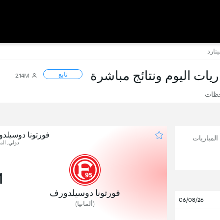
تارد
اريات اليوم ونتائج مباشرة
تابع
2.14M
حظات
فورتونا دوسيلدو
لمباريات
دولي, المب
1
فورتونا دوسيلدورف
06/08/26
(ألمانيا)