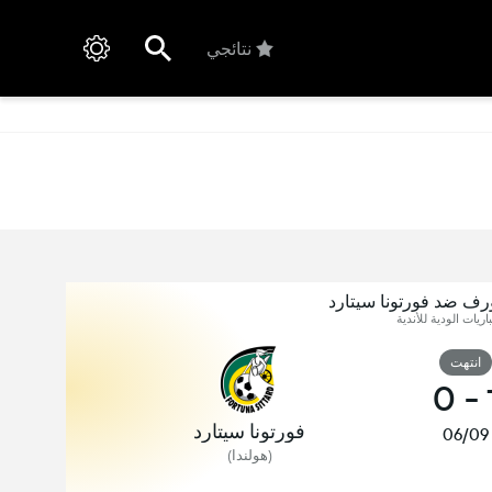
نتائجي
رف ضد فورتونا سيتارد
اريات الودية للأندية
انتهت
0
-
فورتونا سيتارد
06/09
(هولندا)