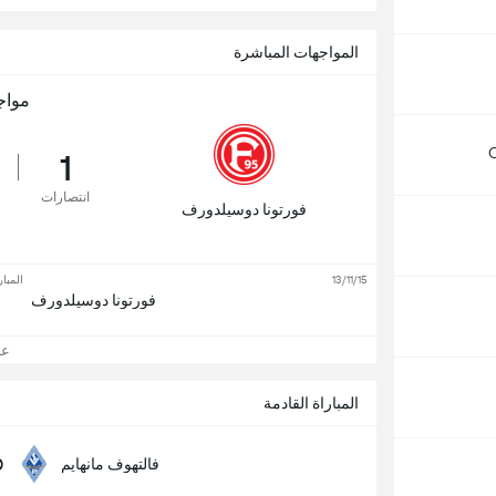
المواجهات المباشرة
مواج
C
1
انتصارات
فورتونا دوسيلدورف
13/11/15
المبار
فورتونا دوسيلدورف
عرض
المباراة القادمة
0
فالتهوف مانهايم