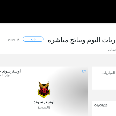
اريات اليوم ونتائج مباشرة
تابع
2.14M
حظات
اوسترسوند 
لمباريات
دولي, المب
اوسترسوند
06/08/26
(السويد)