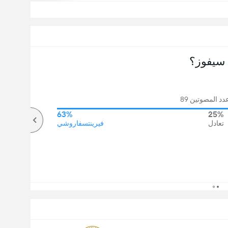
سيفوز؟
د المصوتين 89
63%
25%
تعادل
فيرينتسفاروشي