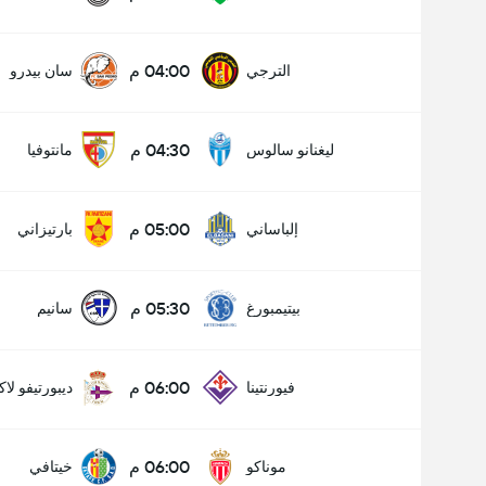
04:00 م
الترجي
سان بيدرو
04:30 م
ليغنانو سالوس
مانتوفيا
05:00 م
إلباساني
بارتيزاني
05:30 م
بيتيمبورغ
سانيم
06:00 م
فيورنتينا
ديبورتيفو لاك
06:00 م
موناكو
خيتافي