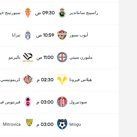
09:30 ص
راسينج سانتاندير
سبورتينج خي
10:59 ص
أيوب سبور
تيرانا
11:00 ص
ملبورن سيتي
باليرمو
02:30 م
هيلاس فيرونا
كريمونيسي
03:00 م
سودتيرول
فيرتيوس فير
03:00 م
Mitrovica
Istogu