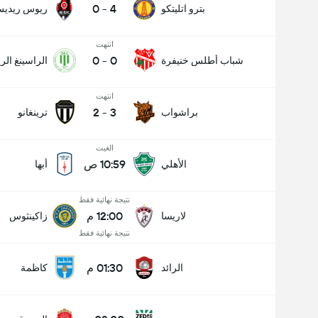
0
-
4
بترو اتليتكو
ريوس ريدي
انتهت
0
-
0
شباب أطلس خنيفرة
الراسينغ ال
عدد الاهداف (2.5)
انتهت
2
-
3
براشواب
ترينغانو
الغيت
10:59 ص
الأهلي
أبها
نتيجة نهائية فقط
12:00 م
لاريسا
زاكينثوس
نتيجة نهائية فقط
01:30 م
الرائد
كاظمة