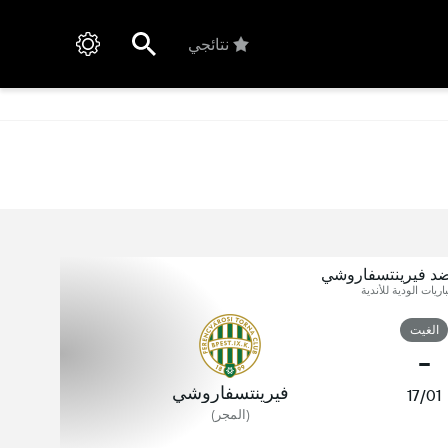
نتائجي
ضد فيرينتسفاروشي
اريات الودية للأندية
الغيت
-
فيرينتسفاروشي
17/01
(المجر)