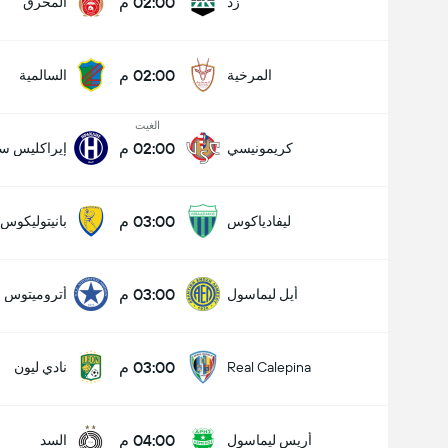
02:00 م
زد
المحرق
02:00 م
المرخية
السالمية
الغيت
02:00 م
كريمونيسي
إيراكليس سا
03:00 م
ليفادياكوس
بانيتوليكوس
03:00 م
أيل ليماسول
أتروميتوس
03:00 م
Real Calepina
نادي ليون
04:00 م
أريس ليماسول
السد