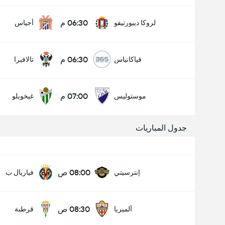
06:30 م
لروكا ديبورتيفو
أجياس
06:30 م
فياكانياس
تالافيرا
07:00 م
موستوليس
غيخويلو
جدول المباريات
08:00 ص
إنترسيتي
فياريال ب
08:30 ص
ألميريا
قرطبة