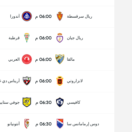
06:00 م
ريال سرقسطة
أندورا
06:00 م
ريال جيان
قرطبة
06:00 م
مالقا
العربي
06:00 م
لانزاروتي
أريناس دي غ
06:30 م
كافيسي
جوفي ستابيا
06:30 م
دوس إرمامانس سا
أنتونيانو