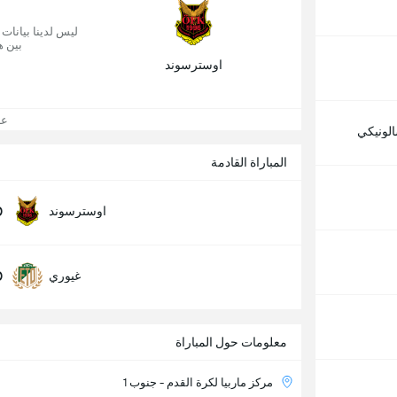
ليس لدينا بيانات
بين ه
اوسترسوند
عرض
لونيكي
المباراة القادمة
0
اوسترسوند
0
غيوري
معلومات حول المباراة
مركز ماربيا لكرة القدم - جنوب 1