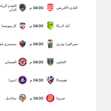
التقدم الري
04:00 م
النادي الأفريقي
الداير
04:00 م
آيك لارنكا
كارميوتيسا
04:00 م
سيرافيزا بوتزي
سيستري ليفا
04:00 م
التعاون
الفيصلي
04:30 م
هويسكا
أندورا
04:30 م
جيرونا
ساباديل