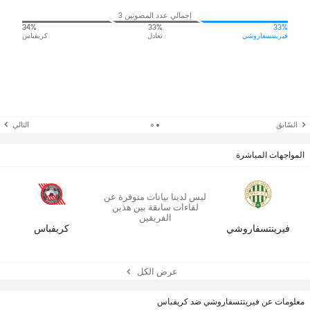
إجمالي عدد المصوتين 3
34%
33%
33%
فيرينتسفاروشي
تعادل
كريفباس
السّابق
التالي
المواجهات المباشرة
ليس لدينا بيانات متوفرة عن
لقاءات سابقة بين هذين
الفريقين
فيرينتسفاروشي
كريفباس
عرض الكل
معلومات عن فيرينتسفاروشي ضد كريفباس