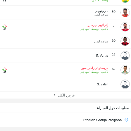
وسط دفاعي
55'
ماركينيوس
50
مهاجم أيسر
إكزافيير ميرسير
7
لاعب الوسط المهاجم
46'
20
مهاجم أيمن
32
R. Varga
كريستوفر زاكارياسين
16
لاعب الوسط المهاجم
87'
G. Zalan
عرض الكل
معلومات حول المباراة
Stadion Gornja Radgona