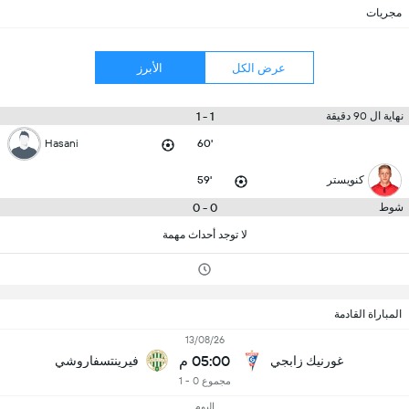
مجريات
عرض الكل
الأبرز
1 - 1
نهاية ال 90 دقيقة
Hasani
60'
كنويستر
59'
0 - 0
شوط
لا توجد أحداث مهمة
المباراة القادمة
13/08/26
05:00 م
غورنيك زابجي
فيرينتسفاروشي
مجموع 0 - 1
اليوم