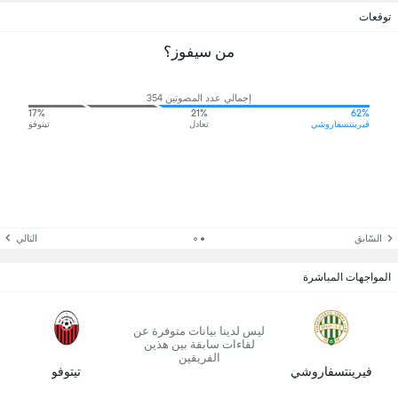
توقعات
من سيفوز؟
إجمالي عدد المصوتين 354
17%
21%
62%
فيرينتسفاروشي
تعادل
تيتوفو
السّابق
التالي
المواجهات المباشرة
ليس لدينا بيانات متوفرة عن
لقاءات سابقة بين هذين
الفريقين
فيرينتسفاروشي
تيتوفو