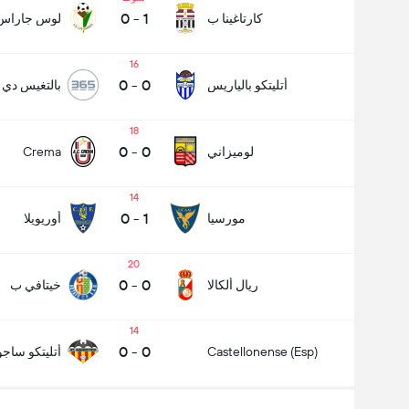
0
-
1
كارتاغينا ب
لوس جاراس
16
0
-
0
أتليتكو بالياريس
بالتغيس دي ك
18
0
-
0
لوميزاني
Crema
14
0
-
1
مورسيا
أوريويلا
20
0
-
0
ريال ألكالا
خيتافي ب
14
0
-
0
Castellonense (Esp)
أتليتكو ساجون