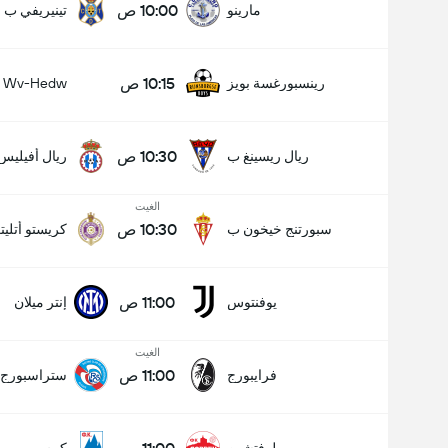
10:00 ص
مارينو
تينيريفي ب
10:15 ص
رينسبورغسة بويز
Wv-Hedw
10:30 ص
ريال ريسينغ ب
ريال أفيليس
الغيت
10:30 ص
سبورتنج خيخون ب
كريستو أتليت
11:00 ص
يوفنتوس
إنتر ميلان
الغيت
11:00 ص
فرايبورج
ستراسبورج