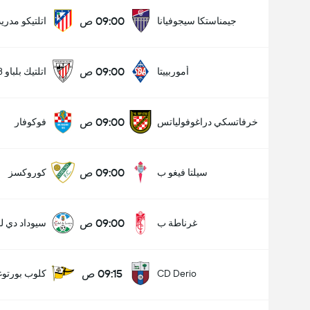
09:00 ص
جيمناستكا سيجوفيانا
اتلتيكو مدري
09:00 ص
أموربييتا
اتلتيك بلباو B
09:00 ص
خرفاتسكي دراغوفولياتس
فوكوفار
09:00 ص
سيلتا فيغو ب
كوروكسز
09:00 ص
غرناطة ب
سيوداد دي لوث
09:15 ص
CD Derio
كلوب بورتوغ