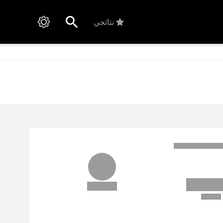
نتائجي