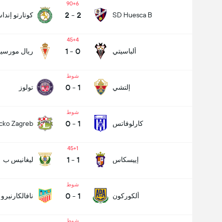
90+6
2
-
2
SD Huesca B
كوتارتو إندا
45+4
1
-
0
ألباسيتي
ريال مورسيا
شوط
0
-
1
إلتشي
تولوز
شوط
0
-
1
كارلوفاتس
cko Zagreb
45+1
1
-
1
إييسكاس
ليغانيس ب
شوط
0
-
1
ألكوركون
نافالكارنيرو
شوط