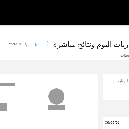
اريات اليوم ونتائج مباشرة
تابع
2.14M
حظات
لمباريات
08/08/26