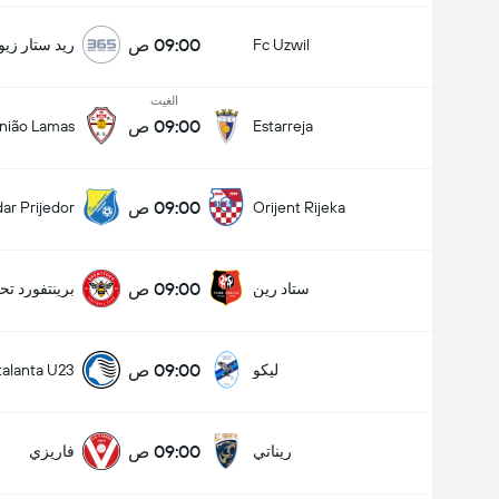
09:00 ص
Fc Uzwil
ريد ستار زيو
الغيت
09:00 ص
nião Lamas
Estarreja
09:00 ص
ar Prijedor
Orijent Rijeka
09:00 ص
ستاد رين
برينتفورد تحت
09:00 ص
ليكو
talanta U23
09:00 ص
ريناتي
فاريزي