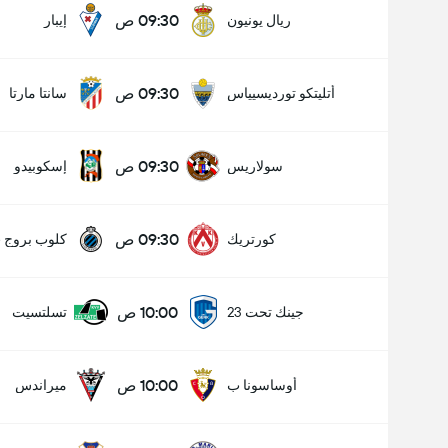
09:30 ص
ريال يونيون
إيبار
09:30 ص
أتليتكو تورديسيياس
سانتا مارتا
09:30 ص
سولاريس
إسكوبيدو
09:30 ص
كورتريك
كلوب بروج 
10:00 ص
جينك تحت 23
تسلتسيت
10:00 ص
أوساسونا ب
ميراندس