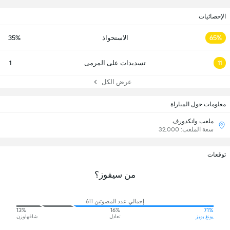
الإحصائيات
65%
الاستحواذ
35%
11
تسديدات على المرمى
1
عرض الكل
معلومات حول المباراة
ملعب وانكدورف
سعة الملعب: 32,000
توقعات
من سيفوز؟
إجمالي عدد المصوتين 611
13%
16%
71%
يونغ بويز
تعادل
شافهاوزن