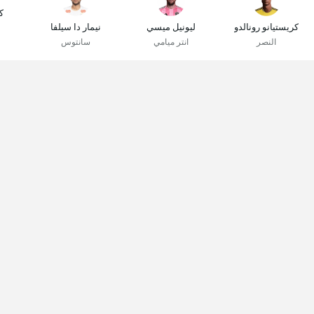
ك
كريستيانو رونالدو
ليونيل ميسي
نيمار دا سيلفا
النصر
انتر ميامي
سانتوس