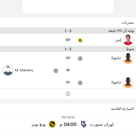
مجريات
3 - 1
نهاية ال 90 دقيقة
إيتن
58'
2 - 1
شوط
جانفولا
39'
M. Marleku
18'
جانفولا
10'
المباراة القادمة
08/08/26
04:00 م
لوزان سبورت
يونغ بويز