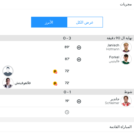
مجريات
عرض الكل
الأبرز
3 - 0
نهاية ال 90 دقيقة
Janisch
89'
Hofmann
Forkel
87'
فالينتيني
72'
72'
فلاهوفيتش
1 - 0
شوط
جاندير
19'
Schleimer
المباراة القادمة