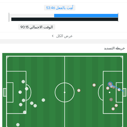
لُعِبَ بالفعل 53:46
الوقت الاجمالي 90:15
عرض الكل
خريطة التسديد