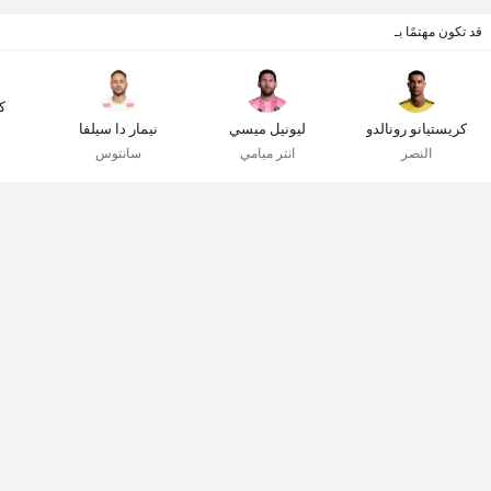
قد تكون مهتمًا بـ
ك
كريستيانو رونالدو
ليونيل ميسي
نيمار دا سيلفا
النصر
انتر ميامي
سانتوس