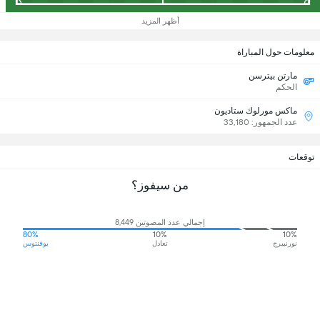
أظهر المزيد
معلومات حول المباراة
مارتن بيترسن
الحكم
ماكس مورلوك ستاديون
عدد الجمهور: 33,180
توقعات
من سيفوز؟
إجمالي عدد المصوتين 8,449
80%
10%
10%
نورنبيرج
تعادل
يوفنتوس