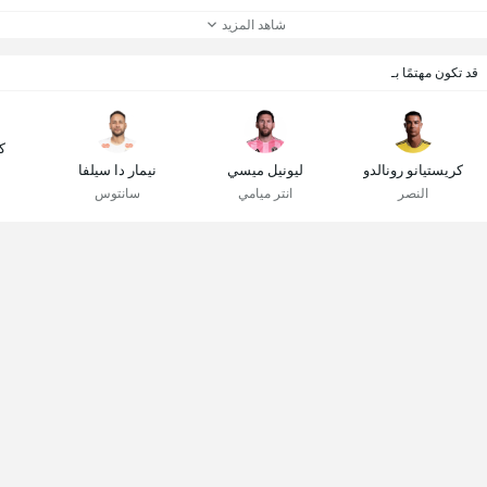
شاهد المزيد
قد تكون مهتمًا بـ
ك
كريستيانو رونالدو
ليونيل ميسي
نيمار دا سيلفا
النصر
انتر ميامي
سانتوس