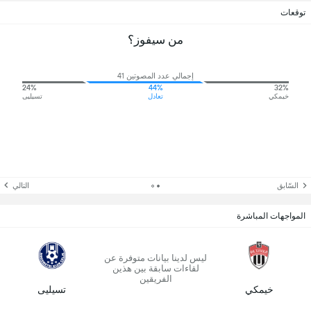
توقعات
من سيفوز؟
إجمالي عدد المصوتين 41
24%
44%
32%
خيمكي
تعادل
تسيليى
السّابق
التالي
المواجهات المباشرة
ليس لدينا بيانات متوفرة عن
لقاءات سابقة بين هذين
الفريقين
خيمكي
تسيليى