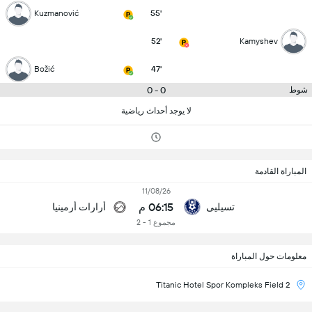
Kuzmanović
55'
52'
Kamyshev
Božić
47'
0 - 0
شوط
لا يوجد أحداث رياضية
المباراة القادمة
11/08/26
06:15 م
تسيليى
أرارات أرمينيا
مجموع 1 - 2
معلومات حول المباراة
Titanic Hotel Spor Kompleks Field 2