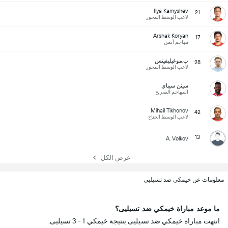
Ilya Kamyshev
21
لاعب الوسط المحور
Arshak Koryan
17
مهاجم أيمن
ب.موغيليفيتس
28
لاعب الوسط المحور
سينن سيباي
المهاجم الصريح
Mihail Tikhonov
42
لاعب الوسط الجناح
13
A. Volkov
عرض الكل
معلومات عن خيمكي ضد تسيليى
ما موعد مباراة خيمكي ضد تسيليى؟
انتهت مباراة خيمكي ضد تسيليى بنتيجة خيمكي 1 - 3 تسيليى.