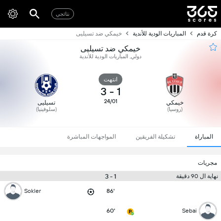
نتائجي
كرة قدم
المباريات الودية للأندية
خيمكي ضد تسيليى
خيمكي ضد تسيليى
دولي, المباريات الودية للأندية
انتهت
3
-
1
24/01
خيمكي
تسيليى
(روسيا)
(سلوفينيا)
المباراة
تشكيلة الفريقين
المواجهات المباشرة
مجريات
1 - 3
نهاية ال 90 دقيقة
Sokler
86'
60'
Sebai