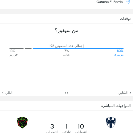
Cancha El Barrial
توقعات
من سيفوز؟
إجمالي عدد المصوتين 192
13%
7%
80%
مونتيري
تعادل
خواريز
السّابق
التالي
المواجهات المباشرة
3
1
10
انتصارات
تعادلات
انتصارات