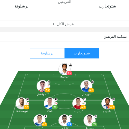
الفريقين
شتوتجارت
برشلونة
عرض الكل
تشكيلة الفريقين
شتوتجارت
برشلونة
46
4.9
Polster
31
20
6.2
6.6
فورستر
كليموفيتش
51
47
21
30
6.2
7.1
6.2
6.3
ماسيمو
كليمينت
Weil
Nothnagel
4
16
15
6.3
7.4
7.1
ستينزيل
كارازور
كيمب