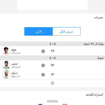
مجريات
عرض الكل
الأبرز
0 - 3
نهاية ال 90 دقيقة
بويج
73'
جريزمان
0 - 2
شوط
ديمير
36'
جريزمان
ديباي
21'
دي يونج
المباراة القادمة
08/08/26