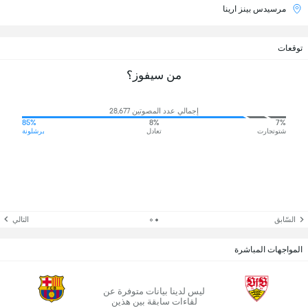
مرسيدس بينز ارينا
توقعات
من سيفوز؟
إجمالي عدد المصوتين 28,677
85%
8%
7%
شتوتجارت
تعادل
برشلونة
السّابق
التالي
المواجهات المباشرة
ليس لدينا بيانات متوفرة عن
لقاءات سابقة بين هذين