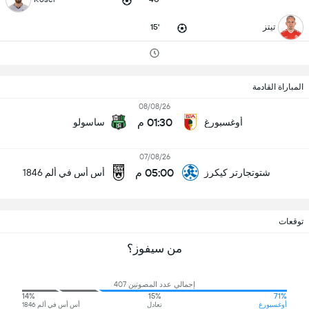
تيتز
15'
المباراة القادمة
08/08/26
01:30 م
أوغسبورغ
ساسولو
07/08/26
05:00 م
شتوتجارتر كيكرز
أس أس في ألم 1846
توقعات
من سيفوز؟
إجمالي عدد المصوتين 407
14%
15%
71%
أوغسبورغ
تعادل
أس أس في ألم 1846