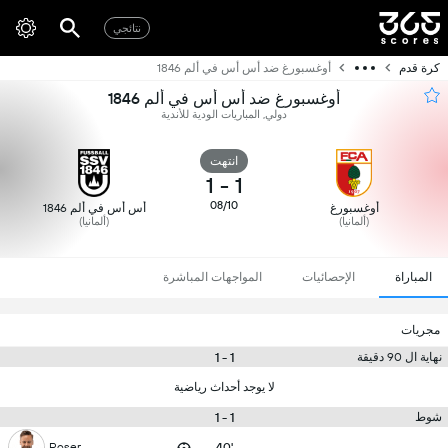
نتائجي
كرة قدم
أوغسبورغ ضد أس أس في ألم 1846
أوغسبورغ ضد أس أس في ألم 1846
دولي, المباريات الودية للأندية
انتهت
1
-
1
08/10
أوغسبورغ
أس أس في ألم 1846
(ألمانيا)
(ألمانيا)
المباراة
الإحصائيات
المواجهات المباشرة
مجريات
1 - 1
نهاية ال 90 دقيقة
لا يوجد أحداث رياضية
1 - 1
شوط
Roser
40'