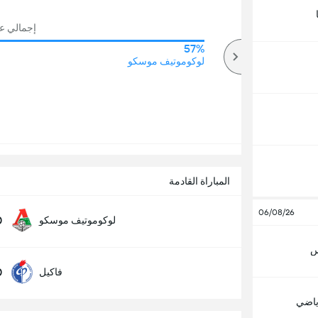
إجمالي عدد
57%
78%
أكثر
لوكوموتيف موسكو
المباراة القادمة
06/08/26
0
لوكوموتيف موسكو
س
0
فاكيل
رياضي