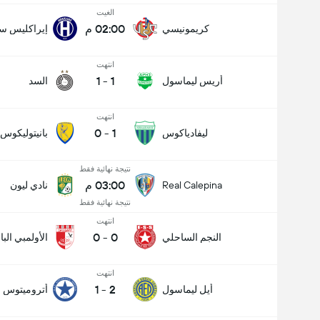
الغيت
02:00 م
كريمونيسي
إيراكليس سا
انتهت
1
-
1
أريس ليماسول
السد
انتهت
0
-
1
ليفادياكوس
بانيتوليكوس
نتيجة نهائية فقط
03:00 م
Real Calepina
نادي ليون
نتيجة نهائية فقط
انتهت
0
-
0
النجم الساحلي
الأولمبي الب
انتهت
1
-
2
أيل ليماسول
أتروميتوس