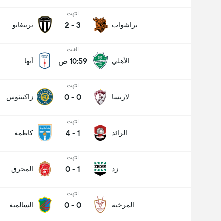
انتهت
2
-
3
براشواب
ترينغانو
الغيت
10:59 ص
الأهلي
أبها
انتهت
0
-
0
لاريسا
زاكينثوس
انتهت
4
-
1
الرائد
كاظمة
انتهت
0
-
1
زد
المحرق
انتهت
0
-
0
المرخية
السالمية