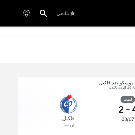
نتائجي
 موسكو ضد فاكيل
اريات الودية للأندية
انتهت
2
-
فاكيل
03/07
(روسيا)