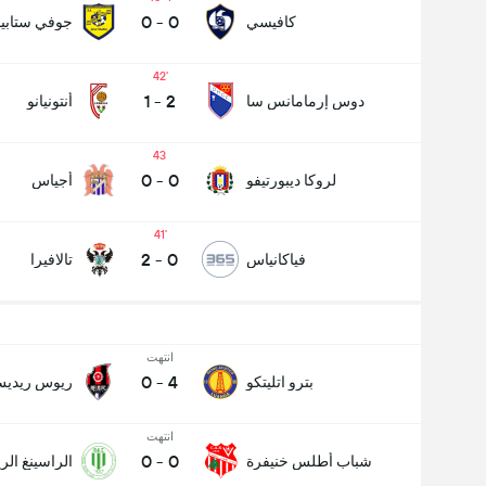
0
-
0
كافيسي
جوفي ستابيا
42
1
-
2
دوس إرمامانس سا
أنتونيانو
43
0
-
0
لروكا ديبورتيفو
أجياس
41
2
-
0
فياكانياس
تالافيرا
انتهت
0
-
4
بترو اتليتكو
ريوس ريدي
انتهت
0
-
0
شباب أطلس خنيفرة
الراسينغ ال