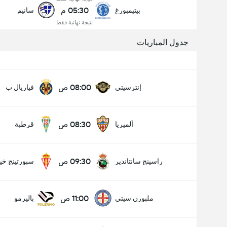
05:30 م
بيتيمبورغ
سانيم
نتيجة نهائية فقط
جدول المباريات
08:00 ص
إنترسيتي
فياريال ب
08:30 ص
ألميريا
قرطبة
09:30 ص
راسينج سانتاندير
سبورتينج خي
11:00 ص
ملبورن سيتي
باليرمو