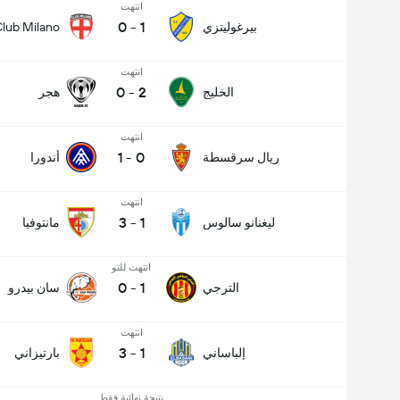
انتهت
0
-
1
بيرغوليتزي
lub Milano
انتهت
0
-
2
الخليج
هجر
انتهت
1
-
0
ريال سرقسطة
أندورا
انتهت
3
-
1
ليغنانو سالوس
مانتوفيا
انتهت للتو
0
-
1
الترجي
سان بيدرو
انتهت
3
-
1
إلباساني
بارتيزاني
نتيجة نهائية فقط