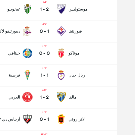
74
1
-
2
موستوليس
غيخويلو
49
0
-
1
فيورنتينا
ديبورتيفو لاك
52
0
-
0
موناكو
خيتافي
53
1
-
1
ريال جيان
قرطبة
60
1
-
2
مالقا
العربي
53
0
-
1
لانزاروتي
أريناس دي غ
عدد الاهداف (2.5)
45+1