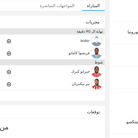
المباراة
المواجهات المباشرة
مجريات
ورونيا
نهاية ال 90 دقيقة
Isidor
فرنسوا كامانو
شوط
جيرانو كيرك
نير تيكنزيان
توقعات
يتكسو
من 