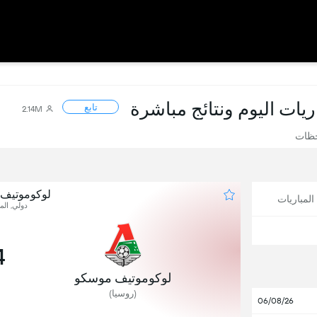
اريات اليوم ونتائج مباشرة
تابع
2.14M
حظات
لوكوموتيف
لمباريات
دولي, المب
4
لوكوموتيف موسكو
(روسيا)
06/08/26