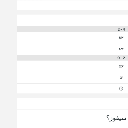
4 - 2
89'
52'
2 - 0
20'
3'
سيفوز؟