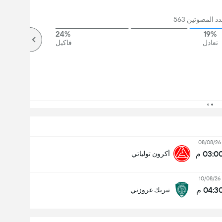
 المصوتين 563
24%
19%
تعادل
فاكيل
08/08/26
03:0 م
أكرون تولياتي
10/08/26
04:3 م
تيريك غروزني