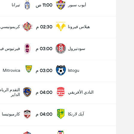
11:00 ص
أيوب سبور
تيرانا
02:30 م
هيلاس فيرونا
كريمونيسي
03:00 م
سودتيرول
فيرتيوس فير
03:00 م
Mitrovica
Istogu
التقدم الري
04:00 م
النادي الأفريقي
الداير
04:00 م
آيك لارنكا
كارميوتيسا