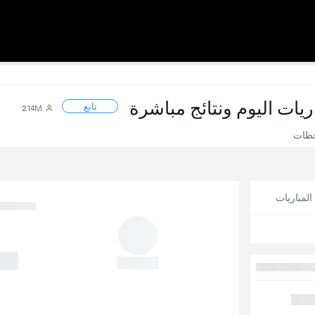
اريات اليوم ونتائج مباشرة
تابع
2.14M
حظات
لمباريات