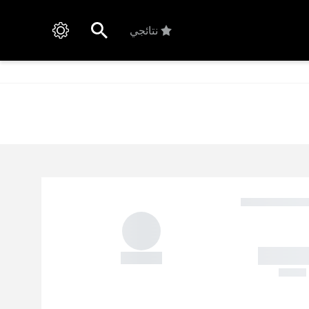
نتائجي