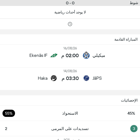
0 - 0
شوط
لا يوجد أحداث رياضية
المباراة القادمة
16/08/26
02:00 م
ميكيلي
Ekenäs IF
14/08/26
03:30 م
Haka
JäPS
الإحصائيات
45%
الاستحواذ
55%
3
تسديدات على المرمى
2