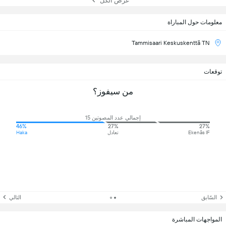
عرض الكل
معلومات حول المباراة
Tammisaari Keskuskenttä TN
توقعات
من سيفوز؟
إجمالي عدد المصوتين 15
46%
27%
27%
Ekenäs IF
تعادل
Haka
السّابق
التالي
المواجهات المباشرة