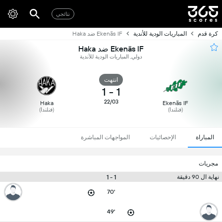
نتائجي
كرة قدم
المباريات الودية للأندية
Ekenäs IF ضد Haka
Ekenäs IF ضد Haka
دولي, المباريات الودية للأندية
انتهت
1
-
1
22/03
Haka
Ekenäs IF
(فنلندا)
(فنلندا)
المباراة
الإحصائيات
المواجهات المباشرة
مجريات
1 - 1
نهاية ال 90 دقيقة
70'
49'