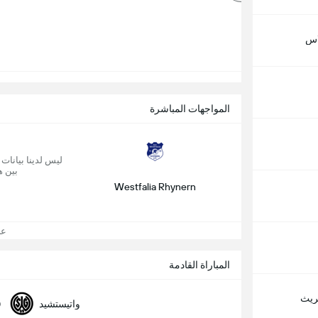
اس
المواجهات المباشرة
ليس لدينا بيانات
بين ه
Westfalia Rhynern
عرض
المباراة القادمة
يريث
0
واتيستشيد