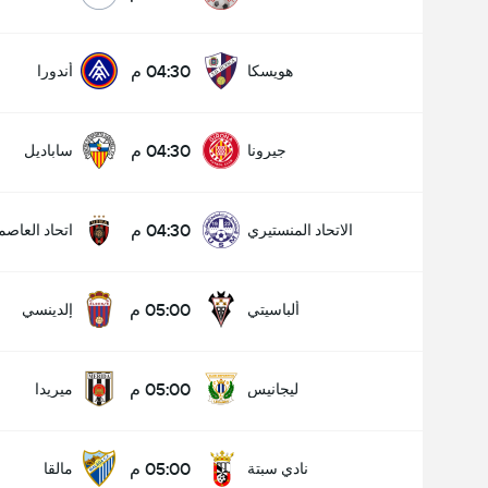
04:30 م
هويسكا
أندورا
04:30 م
جيرونا
ساباديل
04:30 م
الاتحاد المنستيري
اتحاد العاصم
05:00 م
ألباسيتي
إلدينسي
عدد الاهداف (2.5)
05:00 م
ليجانيس
ميريدا
إجمالي عدد المصوتين 1,371
05:00 م
نادي سبتة
مالقا