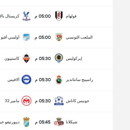
05:00 م
فولهام
كريستال بال
05:00 م
الملعب التونسي
أولمبي أقبو
05:30 م
إيركوليس
كاستييون
05:30 م
راسينج سانتاندير
ألافيس
05:30 م
جونيس كاناش
مامير 32
05:45 م
شيكلانا
ديبورتيفو خ