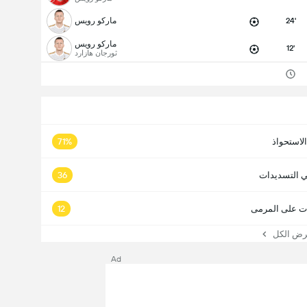
24'
ماركو رويس
ماركو رويس
12'
ثورجان هازارد
الاستحواذ
71%
ي التسديدات
36
ت على المرمى
12
 الكل
Ad