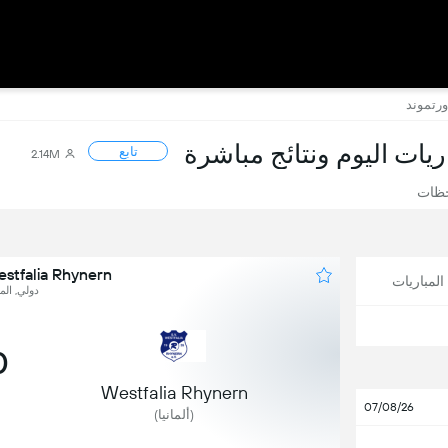
اريات اليوم ونتائج مباشرة
تابع
2.14M
حظات
Westfalia Rhynern ضد بوروسيا دور
لمباريات
دولي, المب
0
Westfalia Rhynern
07/08/26
(ألمانيا)