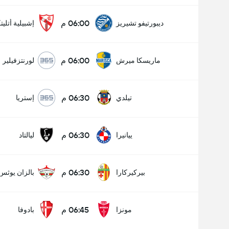
06:00 م
ديبورتيفو تشيريز
إشبيلية أتليت
06:00 م
ماريسكا ميرش
لورنتزفيلير
06:30 م
تيلدي
إستريا
06:30 م
ييانيرا
ليالتاد
06:30 م
بيركيركارا
بالزان يوثس
06:45 م
مونزا
بادوفا