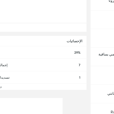
ونا
الإحصائيات
29%
اضي بساقية
7
إجمال
1
تسديدا
عرض
نتي
R