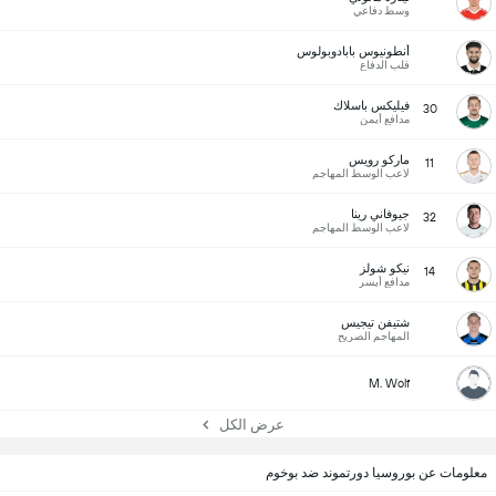
وسط دفاعي
أنطونيوس بابادوبولوس
قلب الدفاع
فيليكس باسلاك
30
مدافع أيمن
ماركو رويس
11
لاعب الوسط المهاجم
جيوفاني رينا
32
لاعب الوسط المهاجم
نيكو شولز
14
مدافع أيسر
شتيفن تيجيس
المهاجم الصريح
M. Wolf
عرض الكل
معلومات عن بوروسيا دورتموند ضد بوخوم