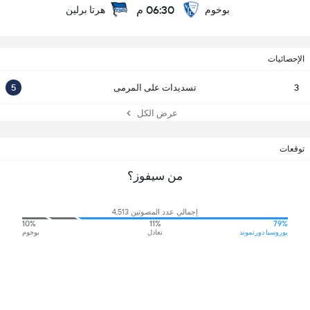
06:30 م
بوخوم
هرتا برلين
الإحصائيات
3
تسديدات على المرمى
5
عرض الكل
توقعات
من سيفوز؟
إجمالي عدد المصوتين 4,513
10%
11%
79%
بوروسيا دورتموند
تعادل
بوخوم