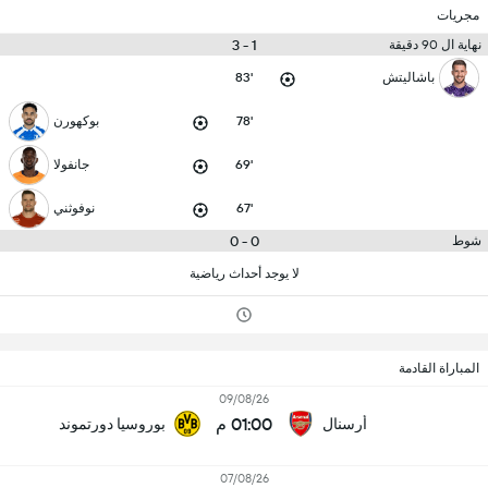
مجريات
1 - 3
نهاية ال 90 دقيقة
باشاليتش
83'
78'
بوكهورن
69'
جانفولا
67'
نوفوثني
0 - 0
شوط
لا يوجد أحداث رياضية
المباراة القادمة
09/08/26
01:00 م
أرسنال
بوروسيا دورتموند
07/08/26