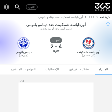
نتائجي
كرة قدم
أورداباسه شمكينت ضد دينامو باتومي
أورداباسه شمكينت ضد دينامو باتومي
دولي, المباريات الودية للأندية
انتهت
2
-
4
19/02
أورداباسه شمكينت
دينامو باتومي
(كازاخستان)
(جورجيا)
المباراة
تشكيلة الفريقين
الإحصائيات
المواجهات المباشرة
Ad