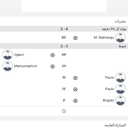
مجريات
4 - 2
نهاية ال 90 دقيقة
85'
M. Mahlangu
3 - 2
شوط
Jigauri
44'
Mamuchashvili
33'
15'
Paulo
13'
Paulo
2'
Brigido
المباراة القادمة