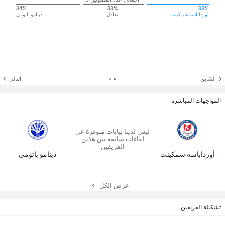
34%
33%
33%
أورداباسه شمكينت
تعادل
دينامو باتومي
السّابق
التالي
المواجهات المباشرة
ليس لدينا بيانات متوفرة عن
لقاءات سابقة بين هذين
الفريقين
أورداباسه شمكينت
دينامو باتومي
عرض الكل
تشكيلة الفريقين