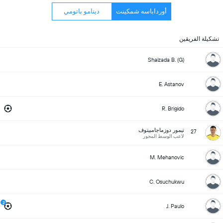
أورداباسه شمكينت
دينامو باتومي
تشكيلة الفريقين
Shaizada B. (G)
E. Astanov
R. Brigido
تيمور دوزماجامبيتوف
27
لاعب الوسط المحور
M. Mehanovic
C. Osuchukwu
2
J. Paulo