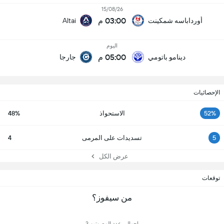
15/08/26
03:00 م
أورداباسه شمكينت
Altai
اليوم
05:00 م
دينامو باتومي
جارجا
الإحصائيات
52%
الاستحواذ
48%
5
تسديدات على المرمى
4
عرض الكل
توقعات
من سيفوز؟
إجمالي عدد المصوتين 3