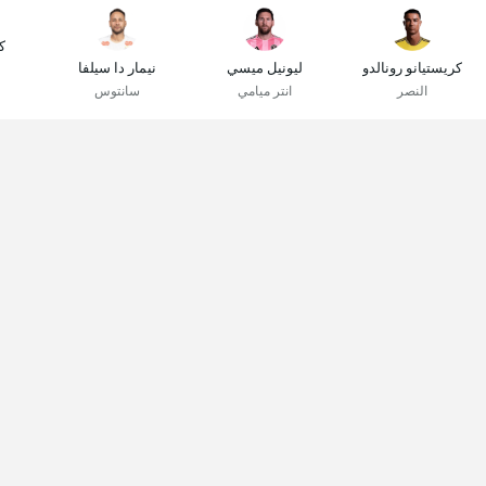
ك
كريستيانو رونالدو
ليونيل ميسي
نيمار دا سيلفا
النصر
انتر ميامي
سانتوس