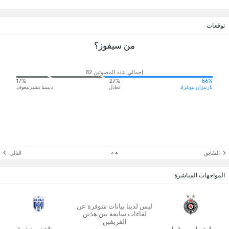
توقعات
من سيفوز؟
إجمالي عدد المصوتين 82
17%
27%
56%
بارتيزان بيوغراد
تعادل
ديسنا تشيرنيغوف
السّابق
التالي
المواجهات المباشرة
ليس لدينا بيانات متوفرة عن
لقاءات سابقة بين هذين
الفريقين