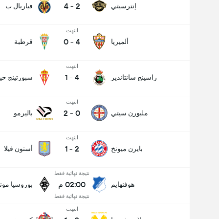
4
-
2
إنترسيتي
فياريال ب
انتهت
0
-
4
ألميريا
قرطبة
انتهت
1
-
4
راسينج سانتاندير
سبورتينج خي
انتهت
2
-
0
ملبورن سيتي
باليرمو
انتهت
1
-
2
بايرن ميونخ
أستون فيلا
نتيجة نهائية فقط
02:00 م
هوفنهايم
بوروسيا مون
نتيجة نهائية فقط
انتهت