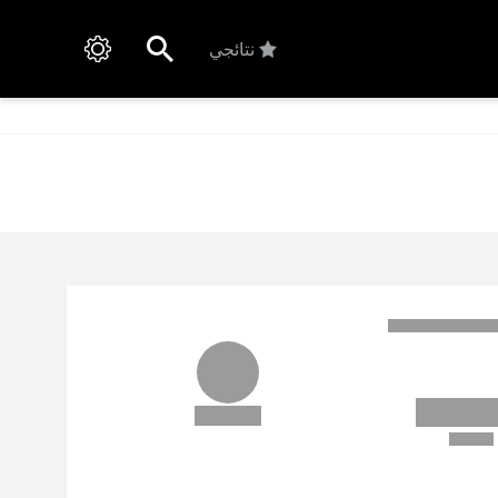
نتائجي