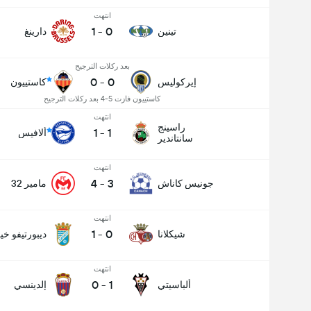
انتهت
1
-
0
تينين
دارينغ
بعد ركلات الترجيح
0
-
0
إيركوليس
كاستييون
كاستييون فازت 5-4 بعد ركلات الترجيح
انتهت
راسينج
1
-
1
ألافيس
سانتاندير
انتهت
4
-
3
جونيس كاناش
مامير 32
انتهت
1
-
0
شيكلانا
ديبورتيفو خ
انتهت
0
-
1
ألباسيتي
إلدينسي