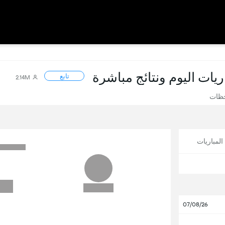
اريات اليوم ونتائج مباشرة
تابع
2.14M
حظات
لمباريات
07/08/26