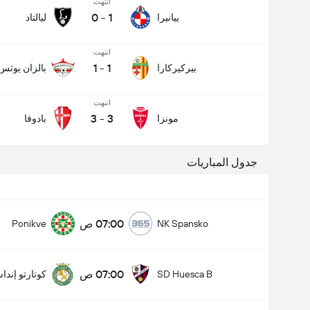
انتهت
0
-
1
ييانيرا
ليالتاد
انتهت
1
-
1
بيركيركارا
بالزان يوثس
انتهت
3
-
3
مونزا
بادوفا
جدول المباريات
07:00 ص
Ponikve
NK Spansko
07:00 ص
SD Huesca B
كوتارتو إندا