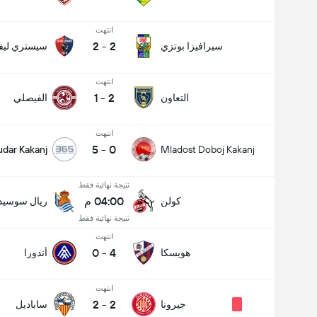
انتهت
2
-
2
سيرافيزا بوتزي
سيستري ليفا
انتهت
1
-
2
التعاون
الفيصلي
انتهت
5
-
0
udar Kakanj
Mladost Doboj Kakanj
نتيجة نهائية فقط
04:00 م
كولن
ريال سوسيدا
نتيجة نهائية فقط
انتهت
0
-
4
هويسكا
أندورا
انتهت
2
-
2
جيرونا
ساباديل