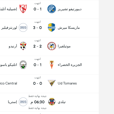
انتهت
0
-
1
ديبورتيفو تشيريز
إشبيلية أتليت
انتهت
3
-
0
ماريسكا ميرش
لورنتزفيلير
انتهت
2
-
2
موتيلفيرا
أرنيدو
انتهت
0
-
1
الجزيرة الخضراء
اتلتيكو باسو
انتهت
0
-
0
tico Central
Ud Tomares
نتيجة نهائية فقط
06:30 م
تيلدي
إستريا
نتيجة نهائية فقط