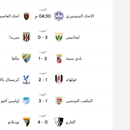
الغيت
04:30 م
الاتحاد المنستيري
اتحاد العاصم
انتهت
0
-
3
ليجانيس
ميريدا
انتهت
1
-
2
نادي سبتة
مالقا
انتهت
2
-
1
فولهام
كريستال بال
انتهت
3
-
1
الملعب التونسي
أولمبي أقبو
انتهت
4
-
0
ألفارو
توديلانو