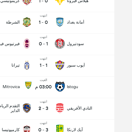
1
-
0
هيلاس فيرونا
كريمونيسي
انتهت
1
-
0
أمانة بغداد
الشرطة
انتهت
0
-
1
سودتيرول
فيرتيوس فير
انتهت
1
-
1
أيوب سبور
تيرانا
الغيت
03:00 م
Mitrovica
Istogu
انتهت
التقدم الري
2
-
3
النادي الأفريقي
الداير
انتهت
0
-
3
آيك لارنكا
كارميوتيسا