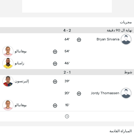
مجريات
2 - 4
نهاية ال 90 دقيقة
64'
Bryan Sirvania
54'
بوهانبالو
46'
زامبانو
1 - 2
شوط
39'
إليرتسون
20'
Jordy Thomassen
15'
بوهانبالو
المباراة القادمة