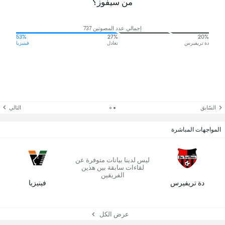
من سيفوز؟
إجمالي عدد المصوتين 737
53%
27%
20%
دة تريفيرس
تعادل
فينيزيا
السّابق
التالي
المواجهات المباشرة
ليس لدينا بيانات متوفرة عن
لقاءات سابقة بين هذين
الفريقين
دة تريفيرس
فينيزيا
عرض الكل