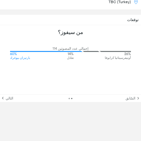
TBC (Turkey)
توقعات
من سيفوز؟
إجمالي عدد المصوتين 114
60%
14%
26%
أونيفرسيتاتيا كرايوفا
تعادل
بارتيزان بيوغراد
السّابق
التالي